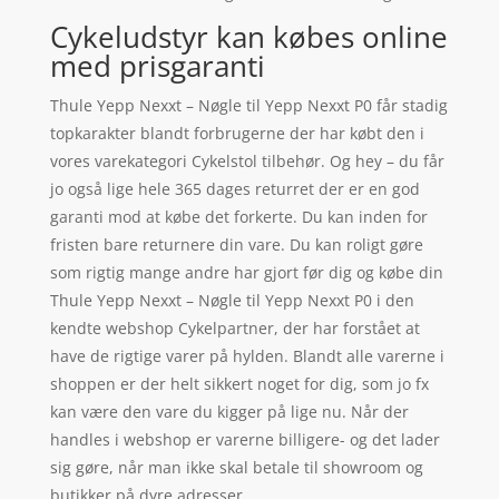
Cykeludstyr kan købes online
med prisgaranti
Thule Yepp Nexxt – Nøgle til Yepp Nexxt P0 får stadig
topkarakter blandt forbrugerne der har købt den i
vores varekategori Cykelstol tilbehør. Og hey – du får
jo også lige hele 365 dages returret der er en god
garanti mod at købe det forkerte. Du kan inden for
fristen bare returnere din vare. Du kan roligt gøre
som rigtig mange andre har gjort før dig og købe din
Thule Yepp Nexxt – Nøgle til Yepp Nexxt P0 i den
kendte webshop Cykelpartner, der har forstået at
have de rigtige varer på hylden. Blandt alle varerne i
shoppen er der helt sikkert noget for dig, som jo fx
kan være den vare du kigger på lige nu. Når der
handles i webshop er varerne billigere- og det lader
sig gøre, når man ikke skal betale til showroom og
butikker på dyre adresser.