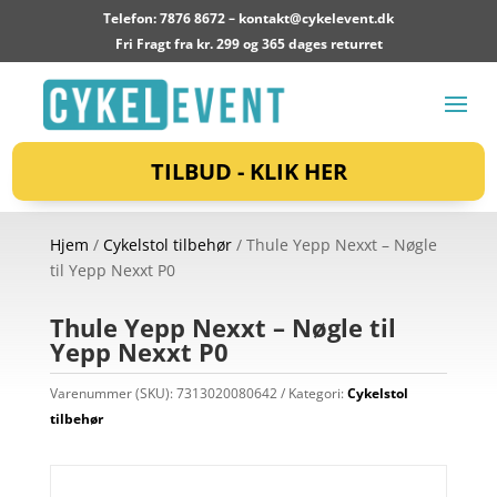
Telefon: 7876 8672 –
kontakt@cykelevent.dk
Fri Fragt fra kr. 299 og 365 dages returret
TILBUD - KLIK HER
Hjem
/
Cykelstol tilbehør
/ Thule Yepp Nexxt – Nøgle
til Yepp Nexxt P0
Thule Yepp Nexxt – Nøgle til
Yepp Nexxt P0
Varenummer (SKU):
7313020080642
Kategori:
Cykelstol
tilbehør