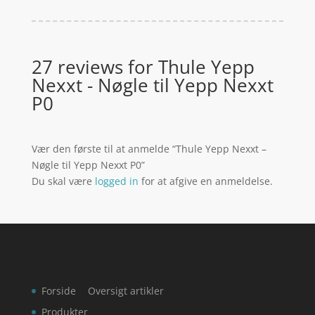
27 reviews for
Thule Yepp
Nexxt - Nøgle til Yepp Nexxt
P0
Vær den første til at anmelde “Thule Yepp Nexxt –
Nøgle til Yepp Nexxt P0”
Du skal være
logged in
for at afgive en anmeldelse.
Forside
Oversigt artikler
Produkter