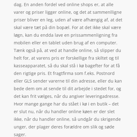
dag. En anden fordel ved online shops er, at alle
varer og priser ligger online, og det at sammenlligne
priser bliver en leg, uden af være afhængig af, at det
skal være tæt på din bopæl. For at det ikke skal være
løgn, kan du endda lave en prissammenligning fra
mobilen eller en tablet uden brug af en computer.
Tænk også på, at ved at handle online, så slipper du
helt for, at varens pris er forskellige fra skiltet og til
kasseapparatet, så du skal stå i kø bagefter for at få
den rigtige pris. Et fragtfirma som f.eks. Postnord
eller GLS sender varerne til din adresse, eller du kan
bede dem om at sende til dit arbejde i stedet for, og
det kan frit vælges, når du angiver leveringadresse.
Hvor mange gange har du stået i kø i en butik – det
er slut nu, når du handler online køen er der slet
ikke, når du handler online, så undgår du skrigende
unger, der plager deres forældre om slik og søde
sager.