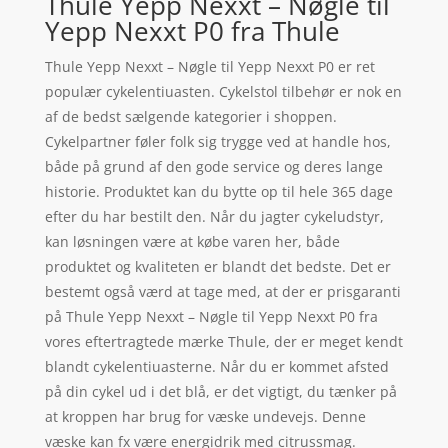
Thule Yepp Nexxt – Nøgle til
Yepp Nexxt P0 fra Thule
Thule Yepp Nexxt – Nøgle til Yepp Nexxt P0 er ret
populær cykelentiuasten. Cykelstol tilbehør er nok en
af de bedst sælgende kategorier i shoppen.
Cykelpartner føler folk sig trygge ved at handle hos,
både på grund af den gode service og deres lange
historie. Produktet kan du bytte op til hele 365 dage
efter du har bestilt den. Når du jagter cykeludstyr,
kan løsningen være at købe varen her, både
produktet og kvaliteten er blandt det bedste. Det er
bestemt også værd at tage med, at der er prisgaranti
på Thule Yepp Nexxt – Nøgle til Yepp Nexxt P0 fra
vores eftertragtede mærke Thule, der er meget kendt
blandt cykelentiuasterne. Når du er kommet afsted
på din cykel ud i det blå, er det vigtigt, du tænker på
at kroppen har brug for væske undevejs. Denne
væske kan fx være energidrik med citrussmag.