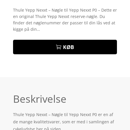
Bedømt
som
4.9
Thule Yepp Nexxt – Nøgle til Yepp Nexxt P0 – Dette er
ud af 5
en original Thule Yepp Nexxt reserve-nøgle. Du
baseret på
kundebedøm
finder det nøglenummer der passer til din lås ved at
melser
kigge på din…
KØB
Beskrivelse
Thule Yepp Nexxt – Nøgle til Yepp Nexxt P0 er en af
de mange kvalitetsvarer, som er med i samlingen af
cykeludstyr her på siden.