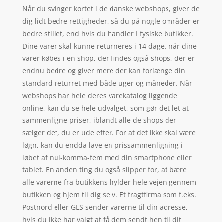
Når du svinger kortet i de danske webshops, giver de
dig lidt bedre rettigheder, så du på nogle områder er
bedre stillet, end hvis du handler I fysiske butikker.
Dine varer skal kunne returneres i 14 dage. når dine
varer købes i en shop, der findes også shops, der er
endnu bedre og giver mere der kan forlænge din
standard returret med både uger og måneder. Når
webshops har hele deres varekatalog liggende
online, kan du se hele udvalget, som gør det let at
sammenligne priser, iblandt alle de shops der
sælger det, du er ude efter. For at det ikke skal være
løgn, kan du endda lave en prissammenligning i
løbet af nul-komma-fem med din smartphone eller
tablet. En anden ting du også slipper for, at bære
alle varerne fra butikkens hylder hele vejen gennem
butikken og hjem til dig selv. Et fragtfirma som f.eks.
Postnord eller GLS sender varerne til din adresse,
hvis du ikke har valgt at få dem sendt hen til dit