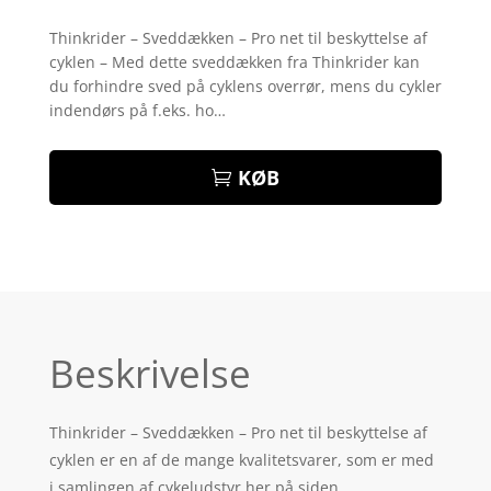
Bedømt
som
4.3
Thinkrider – Sveddækken – Pro net til beskyttelse af
ud af 5
cyklen – Med dette sveddækken fra Thinkrider kan
baseret
på
du forhindre sved på cyklens overrør, mens du cykler
kundebedø
indendørs på f.eks. ho…
mmelser
KØB
Beskrivelse
Thinkrider – Sveddækken – Pro net til beskyttelse af
cyklen er en af de mange kvalitetsvarer, som er med
i samlingen af cykeludstyr her på siden.