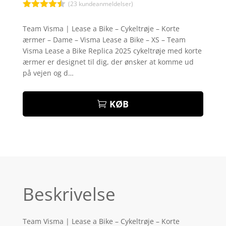
(
23
kundeanmeldelser)
Bedømt
som
4.4
Team Visma | Lease a Bike – Cykeltrøje – Korte
ud af 5
ærmer – Dame – Visma Lease a Bike – XS – Team
baseret
på
Visma Lease a Bike Replica 2025 cykeltrøje med korte
kundebedø
ærmer er designet til dig, der ønsker at komme ud
mmelser
på vejen og d…
KØB
Beskrivelse
Team Visma | Lease a Bike – Cykeltrøje – Korte