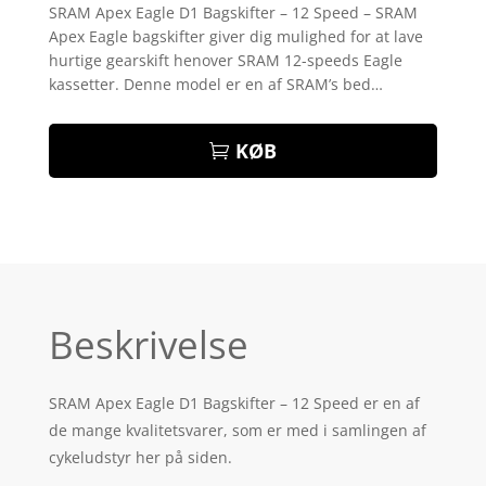
som
4.5
SRAM Apex Eagle D1 Bagskifter – 12 Speed – SRAM
ud af 5
Apex Eagle bagskifter giver dig mulighed for at lave
baseret
på
hurtige gearskift henover SRAM 12-speeds Eagle
kundebedø
kassetter. Denne model er en af SRAM’s bed…
mmelser
KØB
Beskrivelse
SRAM Apex Eagle D1 Bagskifter – 12 Speed er en af
de mange kvalitetsvarer, som er med i samlingen af
cykeludstyr her på siden.