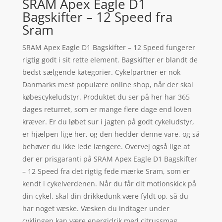
SRAM Apex Eagle D1
Bagskifter – 12 Speed fra
Sram
SRAM Apex Eagle D1 Bagskifter – 12 Speed fungerer
rigtig godt i sit rette element. Bagskifter er blandt de
bedst sælgende kategorier. Cykelpartner er nok
Danmarks mest populære online shop, når der skal
købescykeludstyr. Produktet du ser på her har 365
dages returret, som er mange flere dage end loven
kræver. Er du løbet sur i jagten på godt cykeludstyr,
er hjælpen lige her, og den hedder denne vare, og så
behøver du ikke lede længere. Overvej også lige at
der er prisgaranti på SRAM Apex Eagle D1 Bagskifter
– 12 Speed fra det rigtig fede mærke Sram, som er
kendt i cykelverdenen. Når du får dit motionskick på
din cykel, skal din drikkedunk være fyldt op, så du
har noget væske. Væsken du indtager under
cyklingen kan være energidrik med citrussmag.