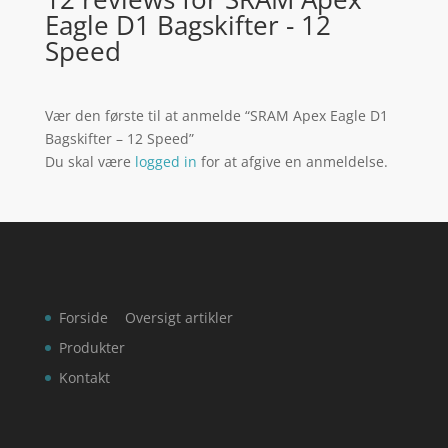
Eagle D1 Bagskifter - 12
Speed
Vær den første til at anmelde “SRAM Apex Eagle D1
Bagskifter – 12 Speed”
Du skal være
logged in
for at afgive en anmeldelse.
Forside
Oversigt artikler
Produkter
Kontakt