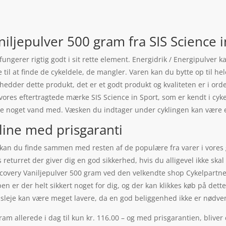
niljepulver 500 gram fra SIS Science i
fungerer rigtig godt i sit rette element. Energidrik / Energipulver
e til at finde de cykeldele, de mangler. Varen kan du bytte op til he
 hedder dette produkt, det er et godt produkt og kvaliteten er i ord
 vores eftertragtede mærke SIS Science in Sport, som er kendt i cy
ave noget vand med. Væsken du indtager under cyklingen kan være 
line med prisgaranti
 kan du finde sammen med resten af de populære fra varer i vores g
turret der giver dig en god sikkerhed, hvis du alligevel ikke skal 
covery Vaniljepulver 500 gram ved den velkendte shop Cykelpartner
en er der helt sikkert noget for dig, og der kan klikkes køb på det
usleje kan være meget lavere, da en god beliggenhed ikke er nødve
am allerede i dag til kun kr. 116.00 – og med prisgarantien, bliver 