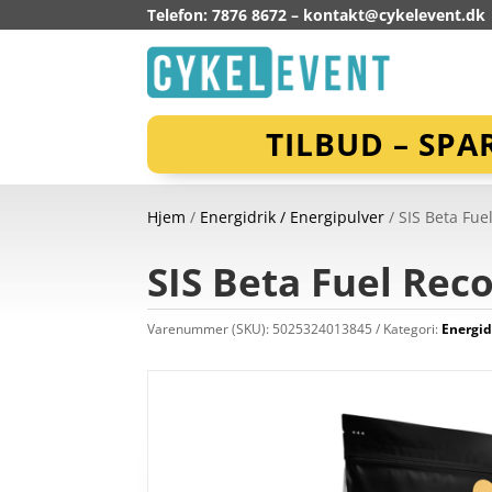
Telefon: 7876 8672 –
kontakt@cykelevent.dk
TILBUD – SPA
Hjem
/
Energidrik / Energipulver
/ SIS Beta Fue
SIS Beta Fuel Rec
Varenummer (SKU):
5025324013845
Kategori:
Energid