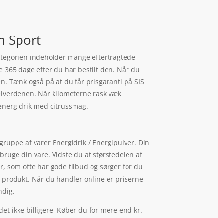
n Sport
 kategorien indeholder mange eftertragtede
le 365 dage efter du har bestilt den. Når du
en. Tænk også på at du får prisgaranti på SIS
kelverdenen. Når kilometerne rask væk
energidrik med citrussmag.
ruppe af varer Energidrik / Energipulver. Din
bruge din vare. Vidste du at størstedelen af
, som ofte har gode tilbud og sørger for du
te produkt. Når du handler online er priserne
ndig.
det ikke billigere. Køber du for mere end kr.