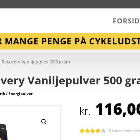
FORSID
R MANGE PENGE PÅ CYKELUDST
l Recovery Vaniljepulver 500 gram
overy Vaniljepulver 500 g
rik / Energipulver
116,0
kr.
(
5
kundeanmeldels
Bedømt