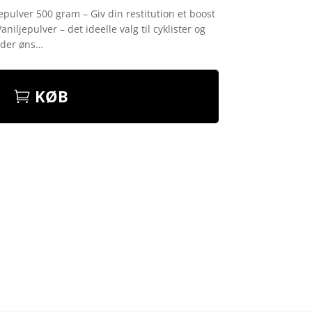
epulver 500 gram – Giv din restitution et boost
iljepulver – det ideelle valg til cyklister og
 der øns…
KØB