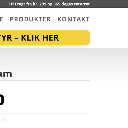
Fri Fragt fra kr. 299 og 365 dages returret
E
PRODUKTER
KONTAKT
YR – KLIK HER
ram
0
er)