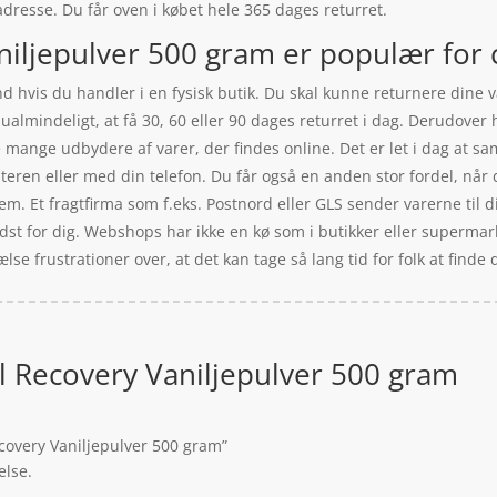
 adresse. Du får oven i købet hele 365 dages returret.
niljepulver 500 gram er populær for c
d hvis du handler i en fysisk butik. Du skal kunne returnere dine va
ualmindeligt, at få 30, 60 eller 90 dages returret i dag. Derudover
 mange udbydere af varer, der findes online. Det er let i dag at s
eren eller med din telefon. Du får også en anden stor fordel, når d
. Et fragtfirma som f.eks. Postnord eller GLS sender varerne til din
dst for dig. Webshops har ikke en kø som i butikker eller supermark
se frustrationer over, at det kan tage så lang tid for folk at finde
el Recovery Vaniljepulver 500 gram
ecovery Vaniljepulver 500 gram”
else.