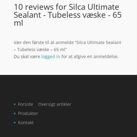
10 reviews for
Silca Ultimate
Sealant - Tubeless væske - 65
ml
Vær den første til at anmelde “Silca Ultimate Sealant
– Tubeless væske – 65 ml”
Du skal være
logged in
for at afgive en anmeldelse.
Forside
Oversigt artikler
Produkter
Kontakt