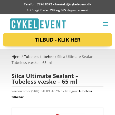
Telefon: 7876 8672 –
kontakt@cykelevent.dk
Fri Fragt fra kr. 299 og 365 dages returret
TILBUD - KLIK HER
Hjem
/
Tubeless tilbehør
/ Silca Ultimate Sealant –
Tubeless væske – 65 ml
Silca Ultimate Sealant –
Tubeless væske – 65 ml
Varenummer (SKU):
810093162925
Kategori:
Tubeless
tilbehør