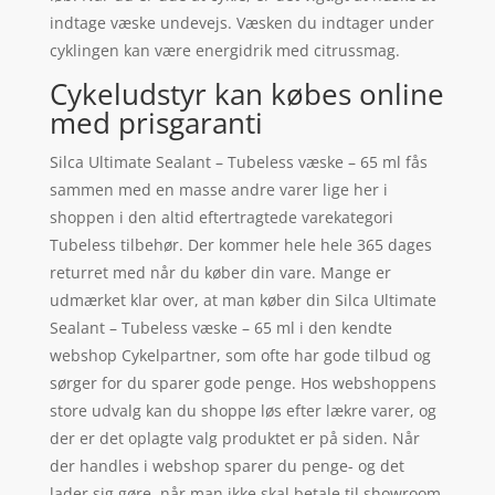
indtage væske undevejs. Væsken du indtager under
cyklingen kan være energidrik med citrussmag.
Cykeludstyr kan købes online
med prisgaranti
Silca Ultimate Sealant – Tubeless væske – 65 ml fås
sammen med en masse andre varer lige her i
shoppen i den altid eftertragtede varekategori
Tubeless tilbehør. Der kommer hele hele 365 dages
returret med når du køber din vare. Mange er
udmærket klar over, at man køber din Silca Ultimate
Sealant – Tubeless væske – 65 ml i den kendte
webshop Cykelpartner, som ofte har gode tilbud og
sørger for du sparer gode penge. Hos webshoppens
store udvalg kan du shoppe løs efter lækre varer, og
der er det oplagte valg produktet er på siden. Når
der handles i webshop sparer du penge- og det
lader sig gøre, når man ikke skal betale til showroom