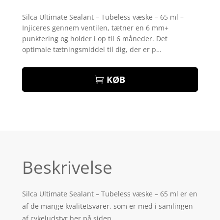
Bedømt
som
4.5
Silca Ultimate Sealant – Tubeless væske – 65 ml –
ud af 5
Injiceres gennem ventilen, tætner en 6 mm+
baseret
på
punktering og holder i op til 6 måneder. Det
kundebedø
optimale tætningsmiddel til dig, der er p…
mmelser
KØB
Beskrivelse
Silca Ultimate Sealant – Tubeless væske – 65 ml er en
af de mange kvalitetsvarer, som er med i samlingen
af cykeludstyr her på siden.