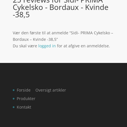
Cykelsko - Bordaux - Kvinde
-38,5
Vær den første til at anmelde “Sidi- PRIMA Cykelsko –
Bordaux – Kvinde -38,5”
Du skal være
logged in
for at afgive en anmeldelse.
Forside
Oversigt artikler
Produkter
Kontakt