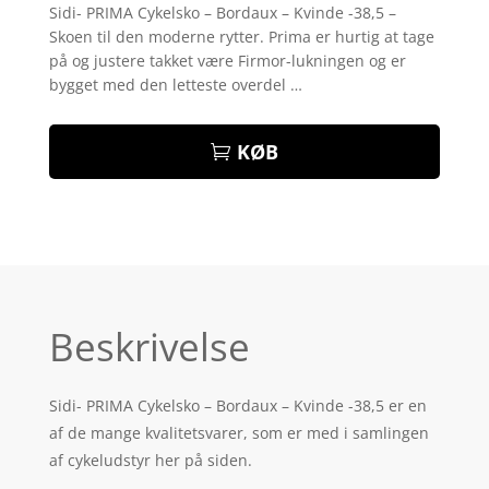
som
4
Sidi- PRIMA Cykelsko – Bordaux – Kvinde -38,5 –
ud af 5
Skoen til den moderne rytter. Prima er hurtig at tage
baseret
på
på og justere takket være Firmor-lukningen og er
kundebed
bygget med den letteste overdel …
ømmelse
r
KØB
Beskrivelse
Sidi- PRIMA Cykelsko – Bordaux – Kvinde -38,5 er en
af de mange kvalitetsvarer, som er med i samlingen
af cykeludstyr her på siden.