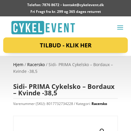
Telefon: 7876 8672 –
kontakt@cykelevent.dk
Fri Fragt fra kr. 299 og 365 dages returret
TILBUD - KLIK HER
Hjem
/
Racersko
/ Sidi- PRIMA Cykelsko – Bordaux –
Kvinde -38,5
Sidi- PRIMA Cykelsko – Bordaux
– Kvinde -38,5
Varenummer (SKU):
8017732734228
Kategori:
Racersko