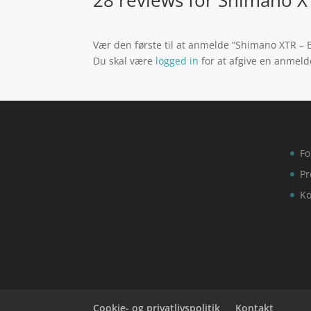
Vær den første til at anmelde “Shimano XTR –
Du skal være
logged in
for at afgive en anmeld
Fo
Pr
Ko
Cookie- og privatlivspolitik
Kontakt