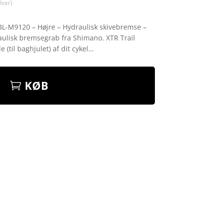
ser)
L-M9120 – Højre – Hydraulisk skivebremse –
raulisk bremsegrab fra Shimano. XTR Trail
 (til baghjulet) af dit cykel…
KØB