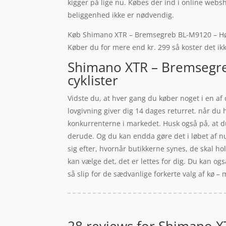
kigger på lige nu. Købes der ind i online webs
beliggenhed ikke er nødvendig.
Køb Shimano XTR – Bremsegreb BL-M9120 – Højre 
Køber du for mere end kr. 299 så koster det ikk
Shimano XTR – Bremsegre
cyklister
Vidste du, at hver gang du køber noget i en af
lovgivning giver dig 14 dages returret. når du 
konkurrenterne i markedet. Husk også på, at du
derude. Og du kan endda gøre det i løbet af nu
sig efter, hvornår butikkerne synes, de skal h
kan vælge det, det er lettes for dig. Du kan ogs
så slip for de sædvanlige forkerte valg af kø 
28 reviews for
Shimano XT