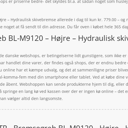
hops er priserne bedre- det skyldes bl.a. at sådan noget som husl
– Hydraulisk skivebremse allerede i dag til kun kr. 779.00 – og me
e noget at få sendt til din adresse. Du får oven i købet hele 365 da
b BL-M9120 – Højre – Hydraulisk sk
 de danske webshops, er betingelserne lidt gunstigere, som ikke er 
har handlet dine varer, der findes også shops, der er endnu bedre og
 online har et kæmpe udvalg, og det at sammenlligne priser bliver
l-komma-fem med din smartphone eller tablet. Ved at købe dine vare
olde åbent. Webshoppen kan sende produkterne hjem til dig, eller de
å springe en lang kø ved kassen over der er ingen kø online – det er 
– man vælger altid den langsomste.
R - Bremsegreb BL-M9120 - Højre - 