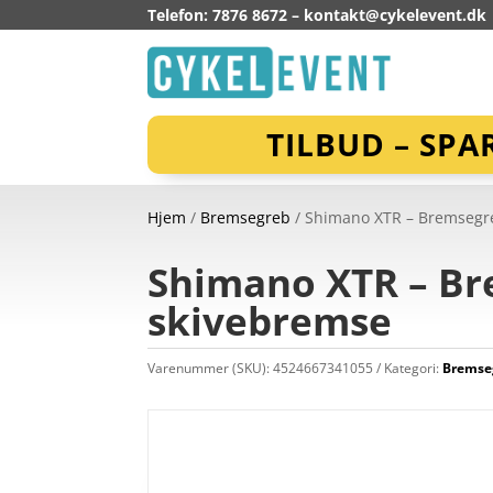
Telefon: 7876 8672 –
kontakt@cykelevent.dk
TILBUD – SPA
Hjem
/
Bremsegreb
/ Shimano XTR – Bremsegre
Shimano XTR – Br
skivebremse
Varenummer (SKU):
4524667341055
Kategori:
Bremse