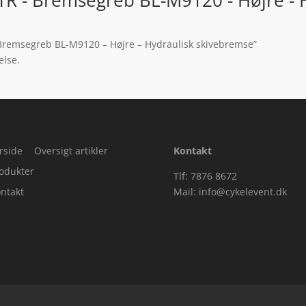
 Bremsegreb BL-M9120 – Højre – Hydraulisk skivebremse”
else.
rside
Oversigt artikler
Kontakt
odukter
Tlf: 7876 8672
ntakt
Mail:
info@cykelevent.dk