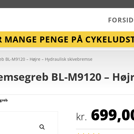
FORSID
R MANGE PENGE PÅ CYKELUDST
b BL-M9120 – Højre – Hydraulisk skivebremse
emsegreb BL-M9120 – Højr
greb
699,0
kr.