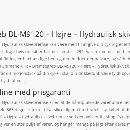
b BL-M9120 – Højre – Hydraulisk sk
Hydraulisk skivebremse kan være med til at give din cykling et l
. fri fragt hvis du køber for mere end kr. 299. Varen kommer med en r
 skal findes, er hjælpen lige her, og den hedder denne vare, og så b
 på Shimano XTR – Bremsegreb BL-M9120 – Højre – Hydraulisk skiveb
får dit motionskick på din cykel, skal din drikkedunk være fyldt op
f hyldeblomst.
line med prisgaranti
Hydraulisk skivebremse er en af de håndplukkede varenumre her i 
ele 365 dages returret til at sikre dig mod fortrydelse af købet af
– Højre – Hydraulisk skivebremse ved den velkendte shop Cykelpart
 giver en stor pulje af varer, og her går mange på jagt efter deres