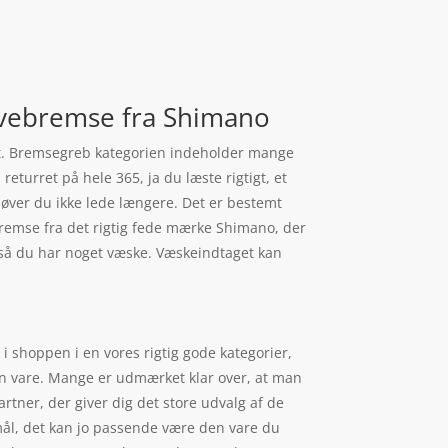
ivebremse fra Shimano
øft. Bremsegreb kategorien indeholder mange
eturret på hele 365, ja du læste rigtigt, et
ehøver du ikke lede længere. Det er bestemt
remse fra det rigtig fede mærke Shimano, der
, så du har noget væske. Væskeindtaget kan
shoppen i en vores rigtig gode kategorier,
 din vare. Mange er udmærket klar over, at man
ner, der giver dig det store udvalg af de
 mål, det kan jo passende være den vare du