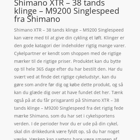
Shimano XTR – 38 tands
klinge – M9200 Singlespeed
fra Shimano
Shimano XTR – 38 tands klinge – M9200 Singlespeed
kan være med til at give din cykling et løft. Klinger er
den gode katagori der indeholder rigtig mange varer.
Cykelpartner er kendt som shoppen med de rigtige
mærker til de rigtige priser. Produktet kan du bytte
op til hele 365 dage efter du har bestilt den. Har du
svært ved at finde det rigtige cykeludstyr, kan du
gøre som andre før dig og købe dette produkt, og så
kan du glæde dig over at have fundet det her. Tænk
også på at du får prisgaranti på Shimano XTR – 38
tands klinge – M9200 Singlespeed fra det rigtig fede
mærke Shimano, som du har set i cykelsportens
verden. I de perioder hvor du er ude på din cykel,
skal din drikkedunk være fyldt op, så du har noget
væske. Væsken kan sagtens bare være smagen af