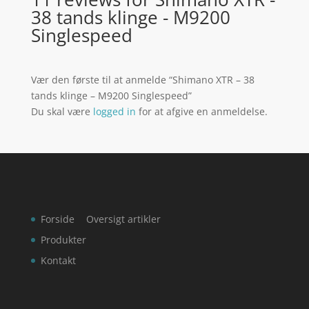
38 tands klinge - M9200
Singlespeed
Vær den første til at anmelde “Shimano XTR – 38
tands klinge – M9200 Singlespeed”
Du skal være
logged in
for at afgive en anmeldelse.
Forside
Oversigt artikler
Produkter
Kontakt