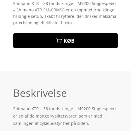
som
4.6
Shimano XTR – 38 tands klinge – M9200 Singlespeed
ud af 5
– Shimano XTR SM-CRM96 er en topmoderne klinge
baseret på
kundebedø
til single setup, skabt til ryttere, der ønsker maksimal
mmelser
præcision og effektivitet i tekn…
KØB
Beskrivelse
Shimano XTR – 38 tands klinge – M9200 Singlespeed
er en af de mange kvalitetsvarer, som er med i
samlingen af cykeludstyr her på siden.