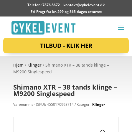
Telefon: 7876 8672 –
kontakt@cykelevent.dk
Fri Fragt fra kr. 299 og 365 dages returret
TILBUD - KLIK HER
Hjem
/
Klinger
/ Shimano XTR – 38 tands klinge –
M9200 Singlespeed
Shimano XTR – 38 tands klinge –
M9200 Singlespeed
Varenummer (SKU):
4550170998714
Kategori:
Klinger