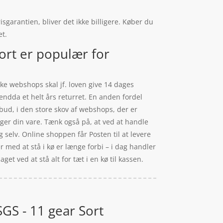
garantien, bliver det ikke billigere. Køber du
et.
rt er populær for
ke webshops skal jf. loven give 14 dages
endda et helt års returret. En anden fordel
ilbud, i den store skov af webshops, der er
ger din vare. Tænk også på, at ved at handle
g selv. Online shoppen får Posten til at levere
der med at stå i kø er længe forbi – i dag handler
get ved at stå alt for tæt i en kø til kassen.
S - 11 gear Sort