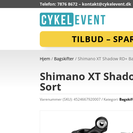
Telefon: 7876 8672 –
kontakt@cykelevent.dk
TILBUD – SPA
Hjem
/
Bagskifter
/ Shimano XT Shadow RD+ Bag
Shimano XT Shado
Sort
Varenummer (SKU):
4524667920007
Kategori:
Bagskif