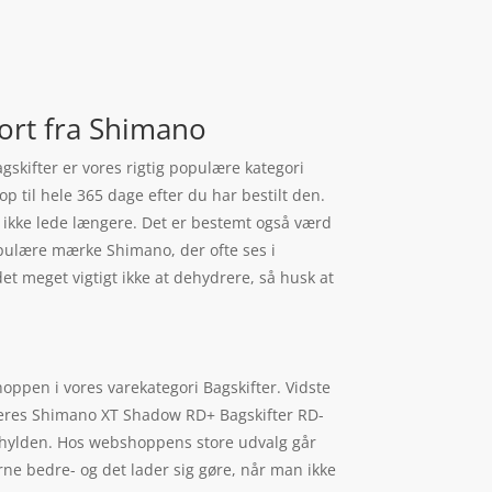
ort fra Shimano
skifter er vores rigtig populære kategori
p til hele 365 dage efter du har bestilt den.
u ikke lede længere. Det er bestemt også værd
pulære mærke Shimano, der ofte ses i
et meget vigtigt ikke at dehydrere, så husk at
ppen i vores varekategori Bagskifter. Vidste
 deres Shimano XT Shadow RD+ Bagskifter RD-
å hylden. Hos webshoppens store udvalg går
rne bedre- og det lader sig gøre, når man ikke