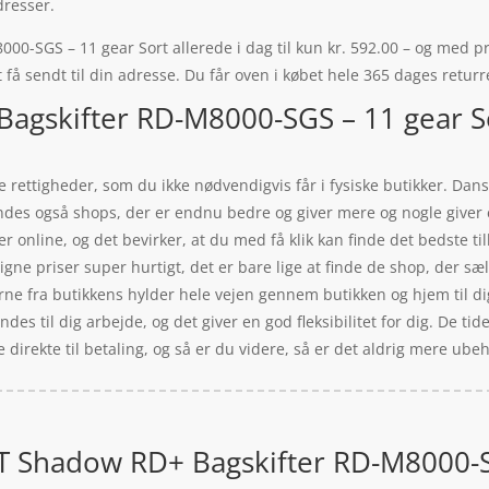
dresser.
SGS – 11 gear Sort allerede i dag til kun kr. 592.00 – og med pris
 få sendt til din adresse. Du får oven i købet hele 365 dages returr
agskifter RD-M8000-SGS – 11 gear So
 rettigheder, som du ikke nødvendigvis får i fysiske butikker. Dans
findes også shops, der er endnu bedre og giver mere og nogle giver 
ger online, og det bevirker, at du med få klik kan finde det bedste t
e priser super hurtigt, det er bare lige at finde de shop, der sæl
rerne fra butikkens hylder hele vejen gennem butikken og hjem til di
ndes til dig arbejde, og det giver en god fleksibilitet for dig. De ti
 direkte til betaling, og så er du videre, så er det aldrig mere ubeha
 Shadow RD+ Bagskifter RD-M8000-SG