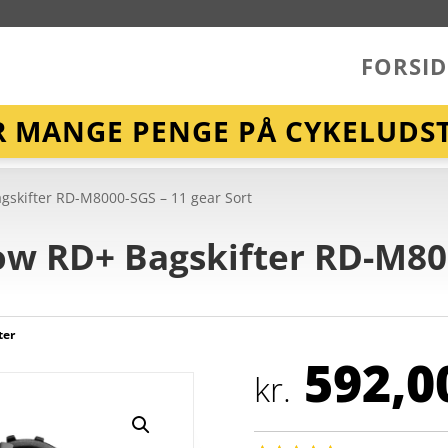
FORSID
R MANGE PENGE PÅ CYKELUDST
skifter RD-M8000-SGS – 11 gear Sort
w RD+ Bagskifter RD-M800
ter
592,0
kr.