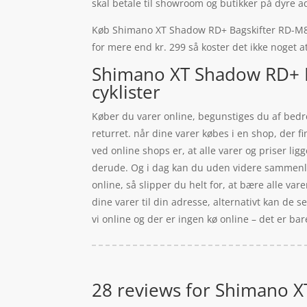
skal betale til showroom og butikker på dyre a
Køb Shimano XT Shadow RD+ Bagskifter RD-M8000-
for mere end kr. 299 så koster det ikke noget at
Shimano XT Shadow RD+ B
cyklister
Køber du varer online, begunstiges du af bedre
returret. når dine varer købes i en shop, der 
ved online shops er, at alle varer og priser lig
derude. Og i dag kan du uden videre sammenlign
online, så slipper du helt for, at bære alle va
dine varer til din adresse, alternativt kan de se
vi online og der er ingen kø online – det er bare
28 reviews for
Shimano XT