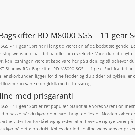
agskifter RD-M8000-SGS – 11 gear S
 – 11 gear Sort har i lang tid været en af de bedst sælgende. Bag
ne-stop webshop, når det handler om cykeldele. Varen kan du bytte o
tyr, kan løsningen være at købe vare her på siden, og så behøver d
o XT Shadow RD+ Bagskifter RD-M8000-SGS – 11 gear Sort fra det po
ller skovbunden ligger for dine fødder og du sidder på cyklen, er d
klingen kan være energidrik med citrussmag.
line med prisgaranti
 – 11 gear Sort er ret populær blandt alle vores varer i onlinesho
d din pakke når du køber din vare. Langt de fleste i Norden køber
rtner, der har forstået vigtigheden af at have de rigtige varer p
kes køb på dette produkt. Købes der ind i online webshops er prise