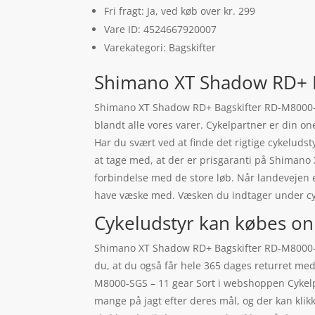
Fri fragt: Ja, ved køb over kr. 299
Vare ID: 4524667920007
Varekategori: Bagskifter
Shimano XT Shadow RD+ B
Shimano XT Shadow RD+ Bagskifter RD-M8000-SGS
blandt alle vores varer. Cykelpartner er din o
Har du svært ved at finde det rigtige cykeluds
at tage med, at der er prisgaranti på Shiman
forbindelse med de store løb. Når landevejen e
have væske med. Væsken du indtager under cy
Cykeludstyr kan købes on
Shimano XT Shadow RD+ Bagskifter RD-M8000-SGS
du, at du også får hele 365 dages returret me
M8000-SGS – 11 gear Sort i webshoppen Cykelpa
mange på jagt efter deres mål, og der kan klik