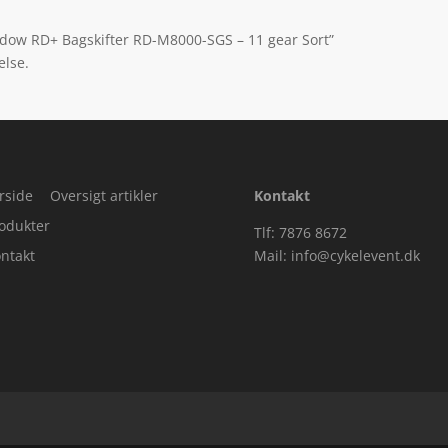
adow RD+ Bagskifter RD-M8000-SGS – 11 gear Sort”
else.
rside
Oversigt artikler
Kontakt
odukter
Tlf: 7876 8672
ntakt
Mail:
info@cykelevent.dk