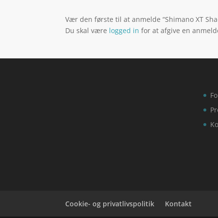
Vær den første til at anmelde “Shimano XT Sh
Du skal være
logged in
for at afgive en anmeld
Fo
Pr
Ko
Cookie- og privatlivspolitik
Kontakt