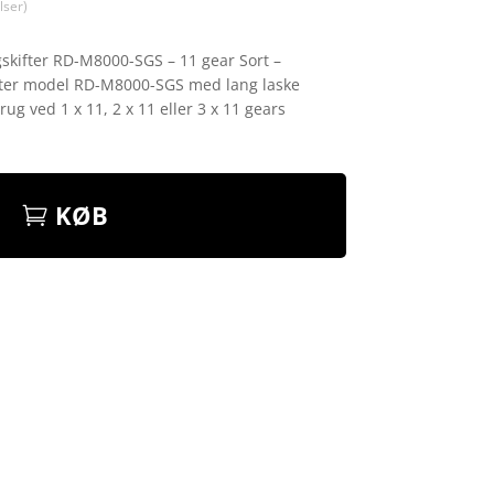
ser)
kifter RD-M8000-SGS – 11 gear Sort –
fter model RD-M8000-SGS med lang laske
g ved 1 x 11, 2 x 11 eller 3 x 11 gears
KØB