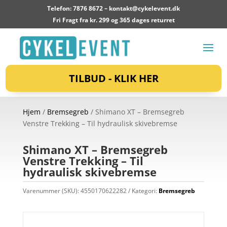
Telefon: 7876 8672 –
kontakt@cykelevent.dk
Fri Fragt fra kr. 299 og 365 dages returret
TILBUD - KLIK HER
Hjem
/
Bremsegreb
/ Shimano XT – Bremsegreb
Venstre Trekking – Til hydraulisk skivebremse
Shimano XT – Bremsegreb
Venstre Trekking – Til
hydraulisk skivebremse
Varenummer (SKU):
4550170622282
Kategori:
Bremsegreb