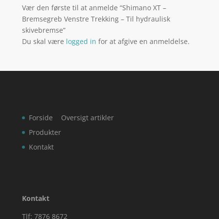
Vær den første til at anmelde “Shimano XT –
Bremsegreb Venstre Trekking – Til hydraulisk
skivebremse”
Du skal være
logged in
for at afgive en anmeldelse.
Forside
Oversigt artikler
Produkter
Kontakt
Kontakt
Tlf: 7876 8672