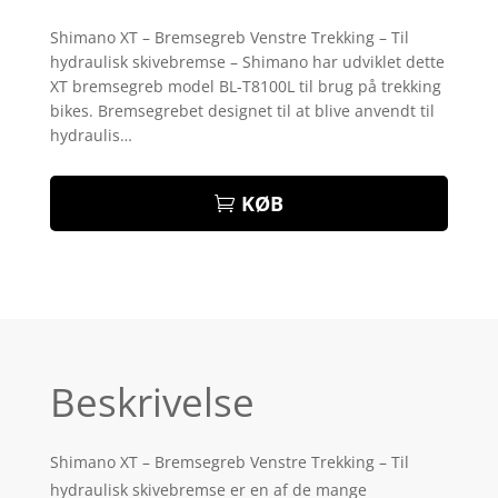
Bedømt
som
3.9
Shimano XT – Bremsegreb Venstre Trekking – Til
ud af 5
hydraulisk skivebremse – Shimano har udviklet dette
baseret
på
XT bremsegreb model BL-T8100L til brug på trekking
kundebed
bikes. Bremsegrebet designet til at blive anvendt til
ømmelse
r
hydraulis…
KØB
Beskrivelse
Shimano XT – Bremsegreb Venstre Trekking – Til
hydraulisk skivebremse er en af de mange