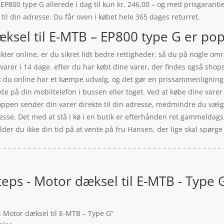
800 type G allerede i dag til kun kr. 246.00 – og med prisgarantien
 til din adresse. Du får oven i købet hele 365 dages returret.
sel til E-MTB – EP800 type G er popu
ukter online, er du sikret lidt bedre rettigheder, så du på nogle omr
 varer i 14 dage. efter du har købt dine varer, der findes også sho
t du online har et kæmpe udvalg, og det gør en prissammenligning l
kte på din mobiltelefon i bussen eller toget. Ved at købe dine varer 
oppen sender din varer direkte til din adresse, medmindre du vælg
esse. Det med at stå i kø i en butik er efterhånden ret gammeldags, 
der du ikke din tid på at vente på fru Hansen, der lige skal spørge
eps - Motor dæksel til E-MTB - Type 
– Motor dæksel til E-MTB – Type G”