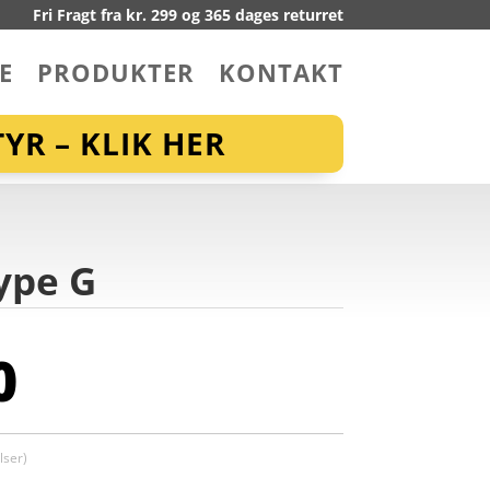
Fri Fragt fra kr. 299 og 365 dages returret
E
PRODUKTER
KONTAKT
YR – KLIK HER
ype G
0
ser)