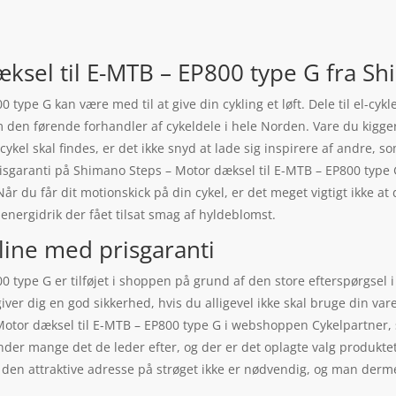
ksel til E-MTB – EP800 type G fra S
type G kan være med til at give din cykling et løft. Dele til el-cyk
 den førende forhandler af cykeldele i hele Norden. Vare du kigger
 cykel skal findes, er det ikke snyd at lade sig inspirere af andre, s
prisgaranti på Shimano Steps – Motor dæksel til E-MTB – EP800 type
år du får dit motionskick på din cykel, er det meget vigtigt ikke a
nergidrik der fået tilsat smag af hyldeblomst.
line med prisgaranti
type G er tilføjet i shoppen på grund af den store efterspørgsel i 
giver dig en god sikkerhed, hvis du alligevel ikke skal bruge din va
Motor dæksel til E-MTB – EP800 type G i webshoppen Cykelpartner, so
nder mange det de leder efter, og der er det oplagte valg produkte
at den attraktive adresse på strøget ikke er nødvendig, og man der