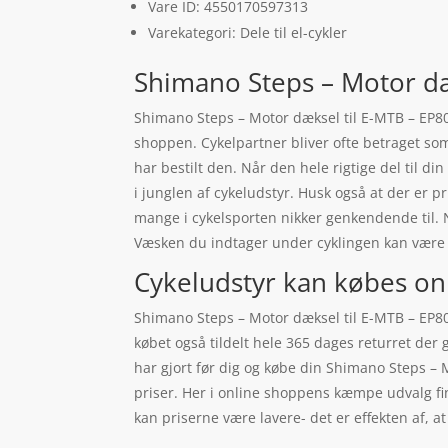
Vare ID: 4550170597313
Varekategori: Dele til el-cykler
Shimano Steps – Motor dæ
Shimano Steps – Motor dæksel til E-MTB – EP800 
shoppen. Cykelpartner bliver ofte betraget som
har bestilt den. Når den hele rigtige del til din
i junglen af cykeludstyr. Husk også at der er 
mange i cykelsporten nikker genkendende til. N
Væsken du indtager under cyklingen kan være e
Cykeludstyr kan købes on
Shimano Steps – Motor dæksel til E-MTB – EP800 
købet også tildelt hele 365 dages returret der 
har gjort før dig og købe din Shimano Steps – 
priser. Her i online shoppens kæmpe udvalg fi
kan priserne være lavere- det er effekten af, 