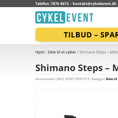
Telefon: 7876 8672 –
kontakt@cykelevent.dk
TILBUD – SPA
Hjem
/
Dele til el-cykler
/ Shimano Steps – Moto
Shimano Steps – M
Varenummer (SKU):
4550170597313
Kategori:
Dele til