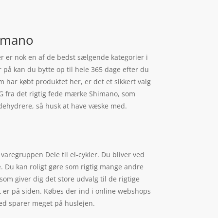
himano
ler er nok en af de bedst sælgende kategorier i
 på kan du bytte op til hele 365 dage efter du
om har købt produktet her, er det et sikkert valg
 G fra det rigtig fede mærke Shimano, som
t dehydrere, så husk at have væske med.
varegruppen Dele til el-cykler. Du bliver ved
re. Du kan roligt gøre som rigtig mange andre
m giver dig det store udvalg til de rigtige
t er på siden. Købes der ind i online webshops
med sparer meget på huslejen.