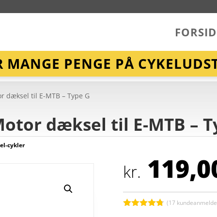
FORSID
R MANGE PENGE PÅ CYKELUDST
r dæksel til E-MTB – Type G
otor dæksel til E-MTB – T
 el-cykler
119,0
kr.
(
17
kundeanmeldel
Bedømt