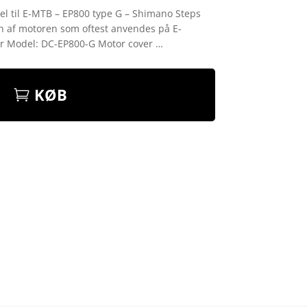
l til E-MTB – EP800 type G – Shimano Steps
en af motoren som oftest anvendes på E-
er Model: DC-EP800-G Motor cover …
KØB