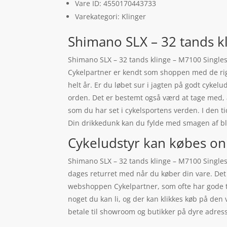
Vare ID: 4550170443733
Varekategori: Klinger
Shimano SLX – 32 tands k
Shimano SLX – 32 tands klinge – M7100 Singlespe
Cykelpartner er kendt som shoppen med de rigti
helt år. Er du løbet sur i jagten på godt cykelu
orden. Det er bestemt også værd at tage med, 
som du har set i cykelsportens verden. I den t
Din drikkedunk kan du fylde med smagen af b
Cykeludstyr kan købes on
Shimano SLX – 32 tands klinge – M7100 Singlespe
dages returret med når du køber din vare. Det
webshoppen Cykelpartner, som ofte har gode ti
noget du kan li, og der kan klikkes køb på den
betale til showroom og butikker på dyre adress