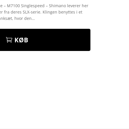
ge – M7100 Singlespeed – Shimano leverer her
 fra deres SLX-serie. Klingen benyttes i et
anksæt, hvor den…
KØB