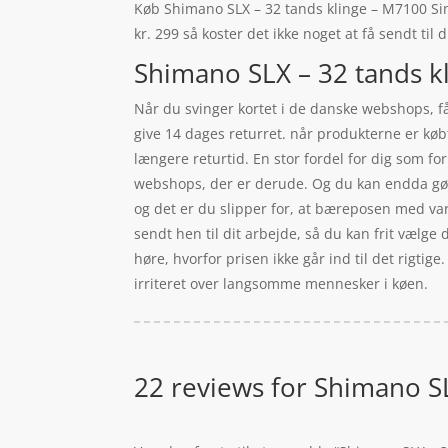
Køb Shimano SLX – 32 tands klinge – M7100 Sing
kr. 299 så koster det ikke noget at få sendt til
Shimano SLX – 32 tands kl
Når du svinger kortet i de danske webshops, få
give 14 dages returret. når produkterne er kø
længere returtid. En stor fordel for dig som fo
webshops, der er derude. Og du kan endda gøre
og det er du slipper for, at bæreposen med var
sendt hen til dit arbejde, så du kan frit vælge 
høre, hvorfor prisen ikke går ind til det rigti
irriteret over langsomme mennesker i køen.
22 reviews for
Shimano SL