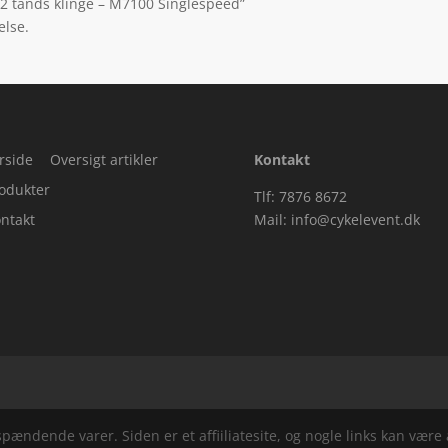
32 tands klinge – M7100 Singlespeed”
else.
rside
Oversigt artikler
Kontakt
odukter
Tlf: 7876 8672
ntakt
Mail:
info@cykelevent.dk
ndende varer. Siden er et affiiliatesite, og nogle links kan være a