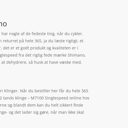
no
 har nogle af de fedeste ting, når du cykler.
eturret på hele 365, ja du læste rigtigt, et
, det er et godt produkt og kvaliteten er i
nglespeed fra det rigtig fede mærke Shimano,
ke at dehydrere, så husk at have væske med.
i Klinger. Når du bestiller her får du hele 365
32 tands klinge – M7100 Singlespeed online hos
rne og blandt dem kan du helt sikkert finde
ge- og det lader sig gøre, når man ikke skal