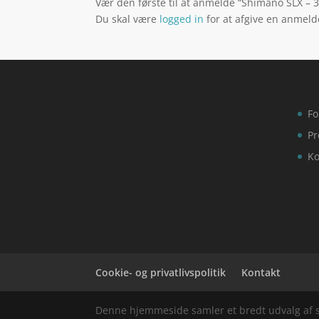
Vær den første til at anmelde “Shimano SLX – 
Du skal være
logged in
for at afgive en anmeld
Fo
Pr
Ko
Cookie- og privatlivspolitik
Kontakt
Denne hjemmeside samler et bredt udvalg af spæ