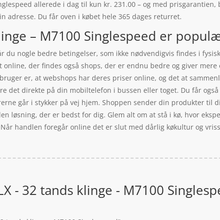
lespeed allerede i dag til kun kr. 231.00 – og med prisgarantien, b
 din adresse. Du får oven i købet hele 365 dages returret.
inge – M7100 Singlespeed er populær
r du nogle bedre betingelser, som ikke nødvendigvis findes i fysis
bt online, der findes også shops, der er endnu bedre og giver mere
rbruger er, at webshops har deres priser online, og det at sammenlli
 det direkte på din mobiltelefon i bussen eller toget. Du får også
erne går i stykker på vej hjem. Shoppen sender din produkter til di
den løsning, der er bedst for dig. Glem alt om at stå i kø, hvor ekspe
ge. Når handlen foregår online det er slut med dårlig køkultur og vr
X - 32 tands klinge - M7100 Singles