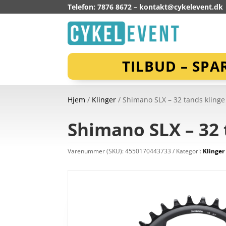
Telefon: 7876 8672 –
kontakt@cykelevent.dk
TILBUD – SPA
Hjem
/
Klinger
/ Shimano SLX – 32 tands kling
Shimano SLX – 32 
Varenummer (SKU):
4550170443733
Kategori:
Klinger