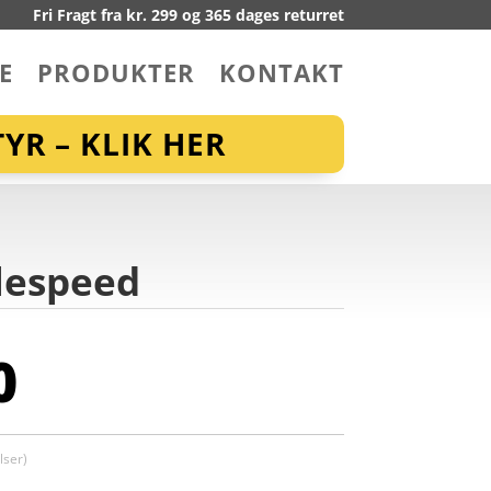
Fri Fragt fra kr. 299 og 365 dages returret
E
PRODUKTER
KONTAKT
YR – KLIK HER
glespeed
0
ser)