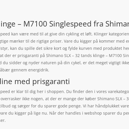
linge – M7100 Singlespeed fra Shima
ed kan være med til at give din cykling et løft. Klinger kategorien
ge mærker til de rigtige priser. Vare du kigger på kommer med en r
dstyr, kan du spille det sikre kort og fylde kurven med produktet her
at der er prisgaranti på Shimano SLX – 32 tands klinge – M7100 Si
id du sidder og nyder naturen på din cykel, er det meget vigtigt ik
låbær gennem energidrik.
line med prisgaranti
ed er klar til dig her i shoppen. Du finder den i vores varekategor
 overrasker ikke nogen, at der er mange der køber Shimano SLX – 
lbud og sørger for du sparer gode penge. Vi har håndplukket vare
 vare du kigger på lige nu. Når der handles i webshop sparer du pen
er.