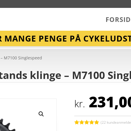
FORSID
R MANGE PENGE PÅ CYKELUDST
e – M7100 Singlespeed
tands klinge – M7100 Sin
231,0
kr.
(
22
kundeanmeldel
Bedømt