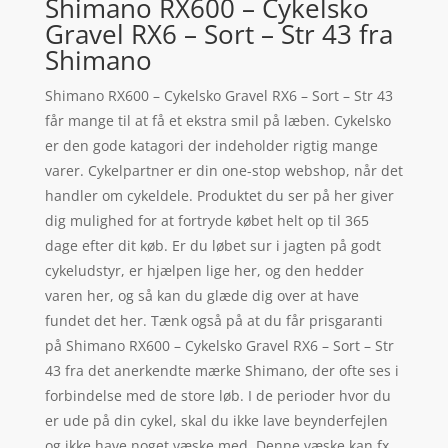
Shimano RX600 – Cykelsko
Gravel RX6 – Sort – Str 43 fra
Shimano
Shimano RX600 – Cykelsko Gravel RX6 – Sort – Str 43
får mange til at få et ekstra smil på læben. Cykelsko
er den gode katagori der indeholder rigtig mange
varer. Cykelpartner er din one-stop webshop, når det
handler om cykeldele. Produktet du ser på her giver
dig mulighed for at fortryde købet helt op til 365
dage efter dit køb. Er du løbet sur i jagten på godt
cykeludstyr, er hjælpen lige her, og den hedder
varen her, og så kan du glæde dig over at have
fundet det her. Tænk også på at du får prisgaranti
på Shimano RX600 – Cykelsko Gravel RX6 – Sort – Str
43 fra det anerkendte mærke Shimano, der ofte ses i
forbindelse med de store løb. I de perioder hvor du
er ude på din cykel, skal du ikke lave beynderfejlen
og ikke have noget væske med. Denne væske kan fx