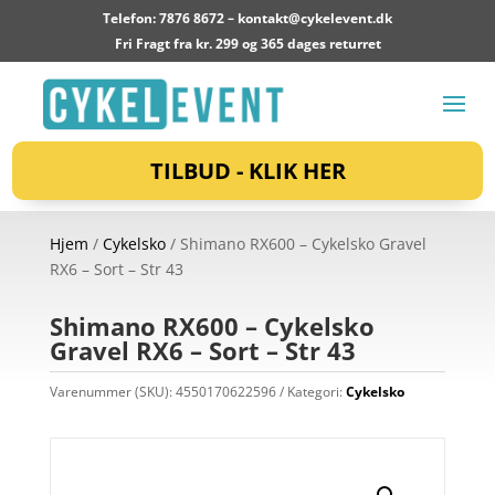
Telefon: 7876 8672 –
kontakt@cykelevent.dk
Fri Fragt fra kr. 299 og 365 dages returret
TILBUD - KLIK HER
Hjem
/
Cykelsko
/ Shimano RX600 – Cykelsko Gravel
RX6 – Sort – Str 43
Shimano RX600 – Cykelsko
Gravel RX6 – Sort – Str 43
Varenummer (SKU):
4550170622596
Kategori:
Cykelsko