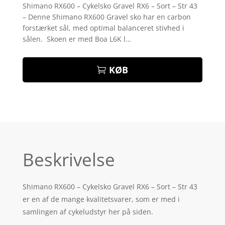
som
3.9
Shimano RX600 – Cykelsko Gravel RX6 – Sort – Str 43
ud af 5
– Denne Shimano RX600 Gravel sko har en carbon
baseret
på
forstærket sål, med optimal balanceret stivhed i
kundebed
sålen. Skoen er med Boa L6K l…
ømmelse
r
KØB
Beskrivelse
Shimano RX600 – Cykelsko Gravel RX6 – Sort – Str 43
er en af de mange kvalitetsvarer, som er med i
samlingen af cykeludstyr her på siden.