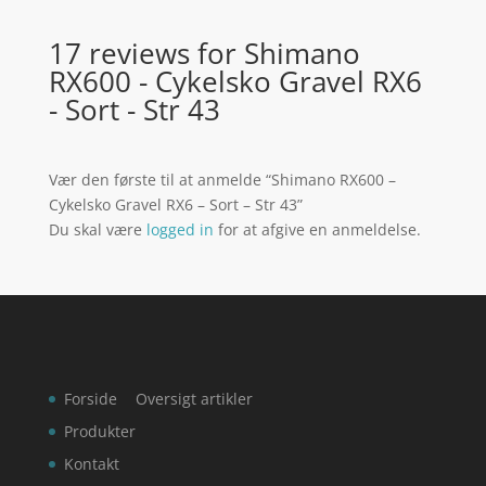
17 reviews for
Shimano
RX600 - Cykelsko Gravel RX6
- Sort - Str 43
Vær den første til at anmelde “Shimano RX600 –
Cykelsko Gravel RX6 – Sort – Str 43”
Du skal være
logged in
for at afgive en anmeldelse.
Forside
Oversigt artikler
Produkter
Kontakt