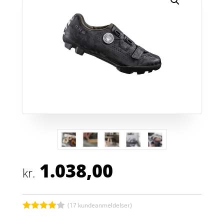
1.038,00
kr.
(
17
kundeanmeldelser)
Bedømt