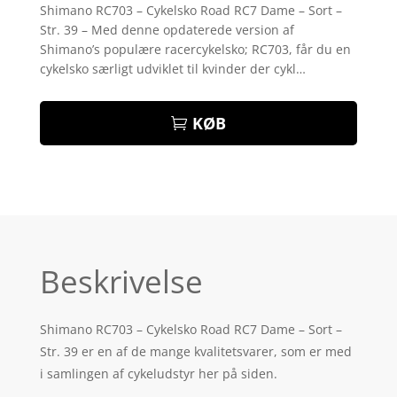
som
4.2
Shimano RC703 – Cykelsko Road RC7 Dame – Sort –
ud af 5
Str. 39 – Med denne opdaterede version af
baseret
på
Shimano’s populære racercykelsko; RC703, får du en
kundebedø
cykelsko særligt udviklet til kvinder der cykl…
mmelser
KØB
Beskrivelse
Shimano RC703 – Cykelsko Road RC7 Dame – Sort –
Str. 39 er en af de mange kvalitetsvarer, som er med
i samlingen af cykeludstyr her på siden.