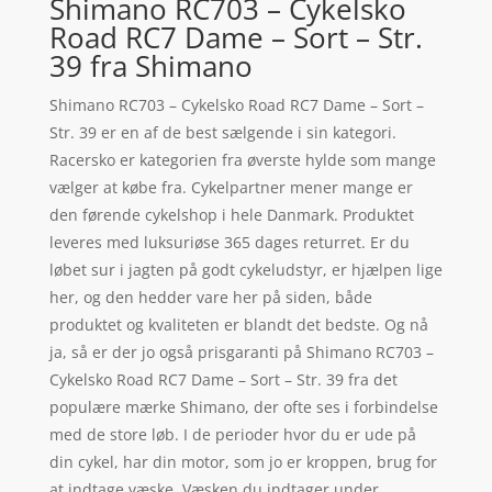
Shimano RC703 – Cykelsko
Road RC7 Dame – Sort – Str.
39 fra Shimano
Shimano RC703 – Cykelsko Road RC7 Dame – Sort –
Str. 39 er en af de best sælgende i sin kategori.
Racersko er kategorien fra øverste hylde som mange
vælger at købe fra. Cykelpartner mener mange er
den førende cykelshop i hele Danmark. Produktet
leveres med luksuriøse 365 dages returret. Er du
løbet sur i jagten på godt cykeludstyr, er hjælpen lige
her, og den hedder vare her på siden, både
produktet og kvaliteten er blandt det bedste. Og nå
ja, så er der jo også prisgaranti på Shimano RC703 –
Cykelsko Road RC7 Dame – Sort – Str. 39 fra det
populære mærke Shimano, der ofte ses i forbindelse
med de store løb. I de perioder hvor du er ude på
din cykel, har din motor, som jo er kroppen, brug for
at indtage væske. Væsken du indtager under