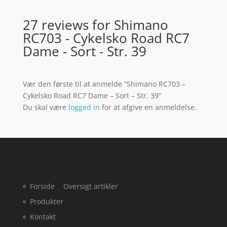
27 reviews for
Shimano
RC703 - Cykelsko Road RC7
Dame - Sort - Str. 39
Vær den første til at anmelde “Shimano RC703 –
Cykelsko Road RC7 Dame – Sort – Str. 39”
Du skal være
logged in
for at afgive en anmeldelse.
Forside
Oversigt artikler
Produkter
Kontakt