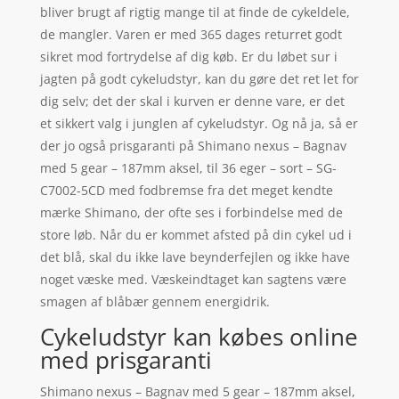
bliver brugt af rigtig mange til at finde de cykeldele,
de mangler. Varen er med 365 dages returret godt
sikret mod fortrydelse af dig køb. Er du løbet sur i
jagten på godt cykeludstyr, kan du gøre det ret let for
dig selv; det der skal i kurven er denne vare, er det
et sikkert valg i junglen af cykeludstyr. Og nå ja, så er
der jo også prisgaranti på Shimano nexus – Bagnav
med 5 gear – 187mm aksel, til 36 eger – sort – SG-
C7002-5CD med fodbremse fra det meget kendte
mærke Shimano, der ofte ses i forbindelse med de
store løb. Når du er kommet afsted på din cykel ud i
det blå, skal du ikke lave beynderfejlen og ikke have
noget væske med. Væskeindtaget kan sagtens være
smagen af blåbær gennem energidrik.
Cykeludstyr kan købes online
med prisgaranti
Shimano nexus – Bagnav med 5 gear – 187mm aksel,