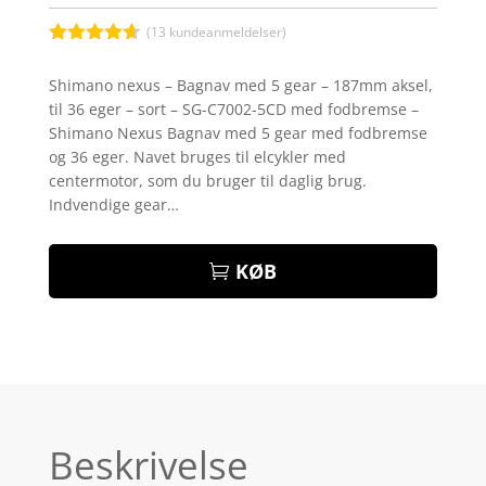
(
13
kundeanmeldelser)
Bedømt
som
4.6
Shimano nexus – Bagnav med 5 gear – 187mm aksel,
ud af 5
til 36 eger – sort – SG-C7002-5CD med fodbremse –
baseret på
kundebedø
Shimano Nexus Bagnav med 5 gear med fodbremse
mmelser
og 36 eger. Navet bruges til elcykler med
centermotor, som du bruger til daglig brug.
Indvendige gear…
KØB
Beskrivelse