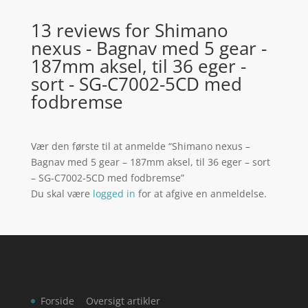
13 reviews for
Shimano
nexus - Bagnav med 5 gear -
187mm aksel, til 36 eger -
sort - SG-C7002-5CD med
fodbremse
Vær den første til at anmelde “Shimano nexus –
Bagnav med 5 gear – 187mm aksel, til 36 eger – sort
– SG-C7002-5CD med fodbremse”
Du skal være
logged in
for at afgive en anmeldelse.
Forside
Oversigt artikler