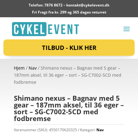
Telefon: 7876 8672 –
kontakt@cykelevent.dk
Fri Fragt fra kr. 299 og 365 dages returret
TILBUD - KLIK HER
Hjem
/
Nav
/ Shimano nexus – Bagnav med 5 gear –
187mm aksel, til 36 eger – sort – SG-C7002-5CD med
fodbremse
Shimano nexus – Bagnav med 5
gear – 187mm aksel, til 36 eger –
sort – SG-C7002-5CD med
fodbremse
Varenummer (SKU):
4550170620325
Kategori:
Nav