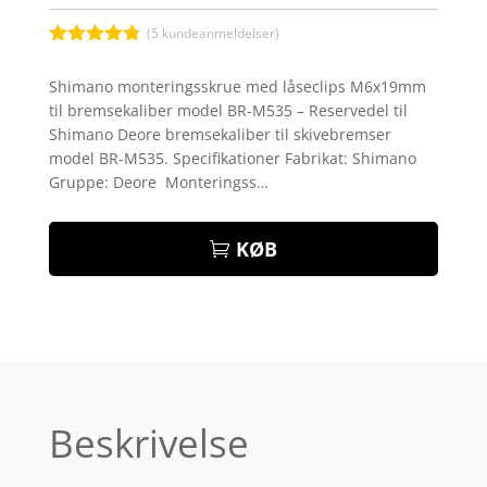
(
5
kundeanmeldelser)
Bedømt
som
4.7
Shimano monteringsskrue med låseclips M6x19mm
ud af 5
til bremsekaliber model BR-M535 – Reservedel til
baseret på
kundebedø
Shimano Deore bremsekaliber til skivebremser
mmelser
model BR-M535. Specifikationer Fabrikat: Shimano
Gruppe: Deore Monteringss…
KØB
Beskrivelse