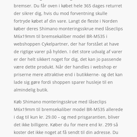
bremser. Du får oven i købet hele 365 dages returret
der sikrer dig, hvis du mod forventning skulle
fortryde købet af din vare. Langt de fleste i Norden
køber deres Shimano monteringsskrue med låseclips
M6x19mm til bremsekaliber model BR-M535 i
webshoppen Cykelpartner, der har forstået at have
de rigtige varer på hylden. I det store udvalg af varer
er der helt sikkert noget for dig, det kan jo passende
være dette produkt. Når der handles i webshop er
priserne mere attraktive end i butikkerne- og det kan
lade sig gøre fordi shoppen sparer husleje til en
almindelig butik.
Køb Shimano monteringsskrue med låseclips
M6x19mm til bremsekaliber model BR-M535 allerede
i dag til kun kr. 29.00 – og med prisgarantien, bliver
det ikke billigere. Køber du for mere end kr. 299 så
koster det ikke noget at få sendt til din adresse. Du