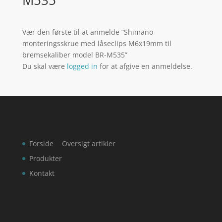
Vær den første til at anmelde “Shimano
monteringsskrue med låseclips M6x19mm til
bremsekaliber model BR-M535”
Du skal være
logged in
for at afgive en anmeldelse.
Forside
Oversigt artikler
Produkter
Kontakt