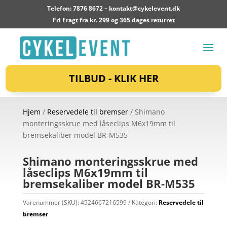
Telefon: 7876 8672 –
kontakt@cykelevent.dk
Fri Fragt fra kr. 299 og 365 dages returret
TILBUD - KLIK HER
Hjem
/
Reservedele til bremser
/ Shimano
monteringsskrue med låseclips M6x19mm til
bremsekaliber model BR-M535
Shimano monteringsskrue med
låseclips M6x19mm til
bremsekaliber model BR-M535
Varenummer (SKU):
4524667216599
Kategori:
Reservedele til
bremser