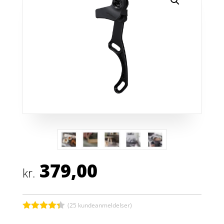
379,00
kr.
(
25
kundeanmeldelser)
Bedømt