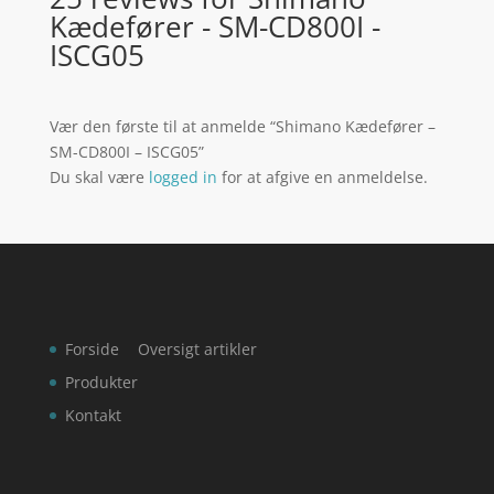
Kædefører - SM-CD800I -
ISCG05
Vær den første til at anmelde “Shimano Kædefører –
SM-CD800I – ISCG05”
Du skal være
logged in
for at afgive en anmeldelse.
Forside
Oversigt artikler
Produkter
Kontakt