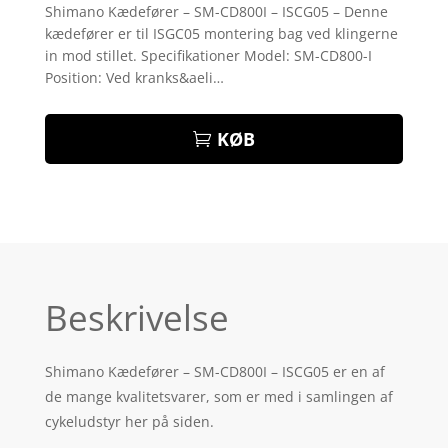
som
4.3
Shimano Kædefører – SM-CD800I – ISCG05 – Denne
ud af 5
kædefører er til ISGC05 montering bag ved klingerne
baseret
på
in mod stillet. Specifikationer Model: SM-CD800-I
kundebedø
Position: Ved kranks&aeli…
mmelser
KØB
Beskrivelse
Shimano Kædefører – SM-CD800I – ISCG05 er en af
de mange kvalitetsvarer, som er med i samlingen af
cykeludstyr her på siden.