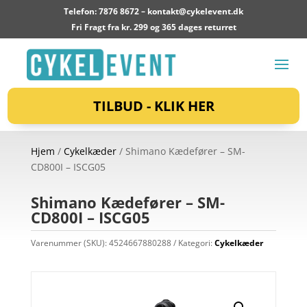
Telefon: 7876 8672 –
kontakt@cykelevent.dk
Fri Fragt fra kr. 299 og 365 dages returret
TILBUD - KLIK HER
Hjem
/
Cykelkæder
/ Shimano Kædefører – SM-
CD800I – ISCG05
Shimano Kædefører – SM-
CD800I – ISCG05
Varenummer (SKU):
4524667880288
Kategori:
Cykelkæder