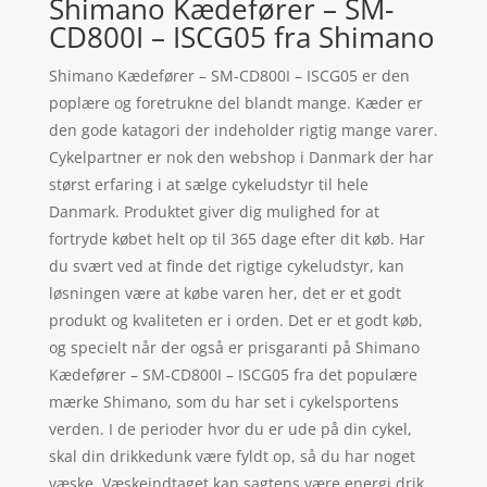
Shimano Kædefører – SM-
CD800I – ISCG05 fra Shimano
Shimano Kædefører – SM-CD800I – ISCG05 er den
poplære og foretrukne del blandt mange. Kæder er
den gode katagori der indeholder rigtig mange varer.
Cykelpartner er nok den webshop i Danmark der har
størst erfaring i at sælge cykeludstyr til hele
Danmark. Produktet giver dig mulighed for at
fortryde købet helt op til 365 dage efter dit køb. Har
du svært ved at finde det rigtige cykeludstyr, kan
løsningen være at købe varen her, det er et godt
produkt og kvaliteten er i orden. Det er et godt køb,
og specielt når der også er prisgaranti på Shimano
Kædefører – SM-CD800I – ISCG05 fra det populære
mærke Shimano, som du har set i cykelsportens
verden. I de perioder hvor du er ude på din cykel,
skal din drikkedunk være fyldt op, så du har noget
væske. Væskeindtaget kan sagtens være energi drik