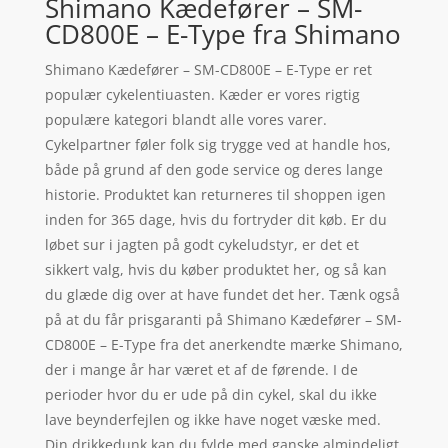
Shimano Kædefører – SM-
CD800E – E-Type fra Shimano
Shimano Kædefører – SM-CD800E – E-Type er ret
populær cykelentiuasten. Kæder er vores rigtig
populære kategori blandt alle vores varer.
Cykelpartner føler folk sig trygge ved at handle hos,
både på grund af den gode service og deres lange
historie. Produktet kan returneres til shoppen igen
inden for 365 dage, hvis du fortryder dit køb. Er du
løbet sur i jagten på godt cykeludstyr, er det et
sikkert valg, hvis du køber produktet her, og så kan
du glæde dig over at have fundet det her. Tænk også
på at du får prisgaranti på Shimano Kædefører – SM-
CD800E – E-Type fra det anerkendte mærke Shimano,
der i mange år har været et af de førende. I de
perioder hvor du er ude på din cykel, skal du ikke
lave beynderfejlen og ikke have noget væske med.
Din drikkedunk kan du fylde med ganske almindeligt