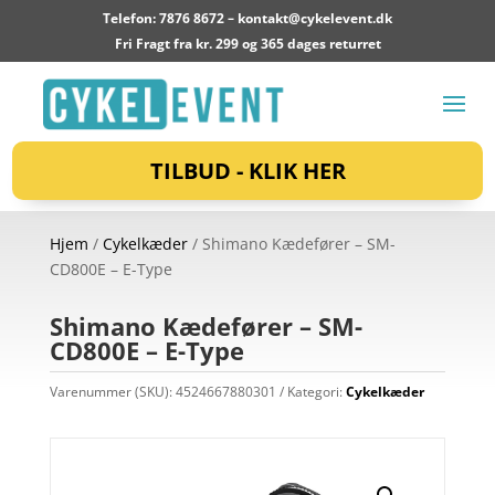
Telefon: 7876 8672 –
kontakt@cykelevent.dk
Fri Fragt fra kr. 299 og 365 dages returret
TILBUD - KLIK HER
Hjem
/
Cykelkæder
/ Shimano Kædefører – SM-
CD800E – E-Type
Shimano Kædefører – SM-
CD800E – E-Type
Varenummer (SKU):
4524667880301
Kategori:
Cykelkæder