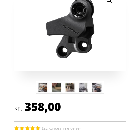
358,00
kr.
(
22
kundeanmeldelser)
Bedømt