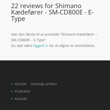
22 reviews for
Shimano
Kædefører - SM-CD800E - E-
Type
Vær den første til at anmelde “Shimano Kædefører –
SM-CD800E – E-Type”
Du skal være
logged in
for at afgive en anmeldelse.
Forside
Oversigt artikler
Produkter
Kontakt