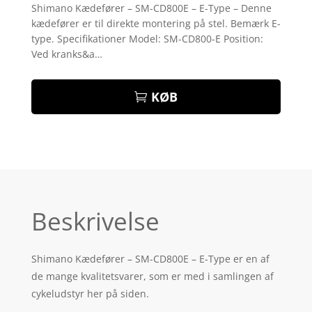
som
4.8
Shimano Kædefører – SM-CD800E – E-Type – Denne
ud af 5
kædefører er til direkte montering på stel. Bemærk E-
baseret på
kundebedøm
type. Specifikationer Model: SM-CD800-E Position:
melser
Ved kranks&a…
KØB
Beskrivelse
Shimano Kædefører – SM-CD800E – E-Type er en af
de mange kvalitetsvarer, som er med i samlingen af
cykeludstyr her på siden.