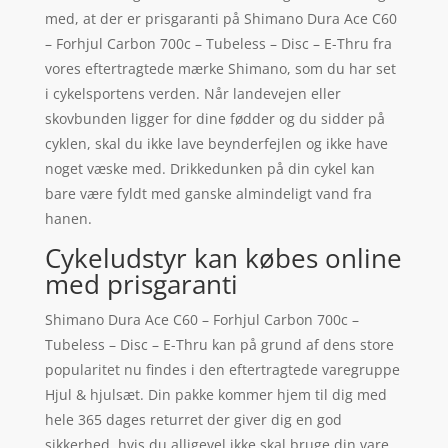
med, at der er prisgaranti på Shimano Dura Ace C60
– Forhjul Carbon 700c – Tubeless – Disc – E-Thru fra
vores eftertragtede mærke Shimano, som du har set
i cykelsportens verden. Når landevejen eller
skovbunden ligger for dine fødder og du sidder på
cyklen, skal du ikke lave beynderfejlen og ikke have
noget væske med. Drikkedunken på din cykel kan
bare være fyldt med ganske almindeligt vand fra
hanen.
Cykeludstyr kan købes online
med prisgaranti
Shimano Dura Ace C60 – Forhjul Carbon 700c –
Tubeless – Disc – E-Thru kan på grund af dens store
popularitet nu findes i den eftertragtede varegruppe
Hjul & hjulsæt. Din pakke kommer hjem til dig med
hele 365 dages returret der giver dig en god
sikkerhed, hvis du alligevel ikke skal bruge din vare.