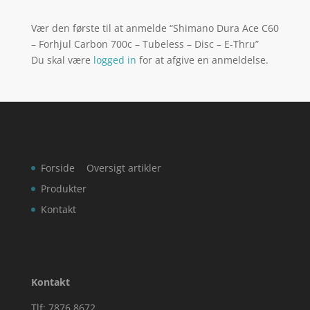
Vær den første til at anmelde “Shimano Dura Ace C60
– Forhjul Carbon 700c – Tubeless – Disc – E-Thru”
Du skal være
logged in
for at afgive en anmeldelse.
Forside
Oversigt artikler
Produkter
Kontakt
Kontakt
Tlf: 7876 8672