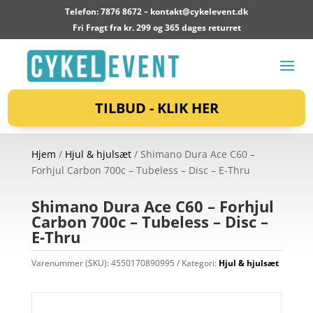
Telefon: 7876 8672 –
kontakt@cykelevent.dk
Fri Fragt fra kr. 299 og 365 dages returret
TILBUD - KLIK HER
Hjem
/
Hjul & hjulsæt
/ Shimano Dura Ace C60 –
Forhjul Carbon 700c – Tubeless – Disc – E-Thru
Shimano Dura Ace C60 – Forhjul
Carbon 700c – Tubeless – Disc –
E-Thru
Varenummer (SKU):
4550170890995
Kategori:
Hjul & hjulsæt