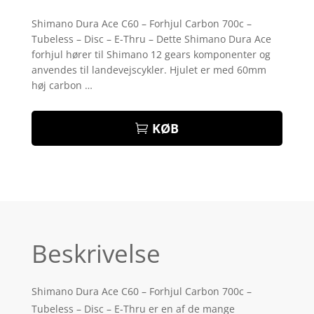
Bedømt
som
4.7
Shimano Dura Ace C60 – Forhjul Carbon 700c –
ud af 5
Tubeless – Disc – E-Thru – Dette Shimano Dura Ace
baseret på
kundebedø
forhjul hører til Shimano 12 gears komponenter og
mmelser
anvendes til landevejscykler. Hjulet er med 60mm
høj carbon …
KØB
Beskrivelse
Shimano Dura Ace C60 – Forhjul Carbon 700c –
Tubeless – Disc – E-Thru er en af de mange