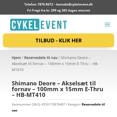
Telefon: 7876 8672 –
kontakt@cykelevent.dk
Fri Fragt fra kr. 299 og 365 dages returret
TILBUD - KLIK HER
Hjem
/
Reservedele til nav
/ Shimano Deore –
Akselsæt til fornav – 100mm x 15mm E-Thru – HB-
MT410
Shimano Deore – Akselsæt til
fornav – 100mm x 15mm E-Thru
– HB-MT410
Varenummer (SKU):
4550170876487
Kategori:
Reservedele til
nav