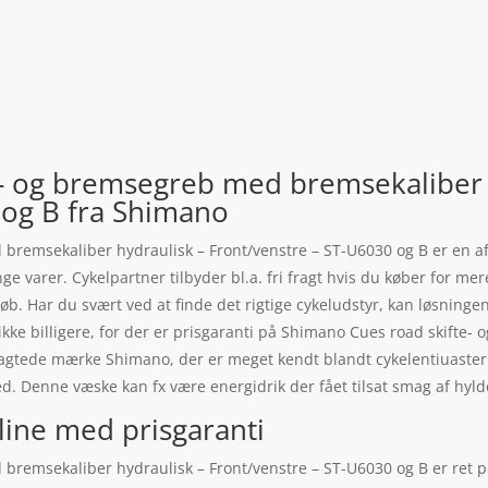
- og bremsegreb med bremsekaliber 
 og B fra Shimano
remsekaliber hydraulisk – Front/venstre – ST-U6030 og B er en af
e varer. Cykelpartner tilbyder bl.a. fri fragt hvis du køber for mer
t køb. Har du svært ved at finde det rigtige cykeludstyr, kan løsning
 ikke billigere, for der er prisgaranti på Shimano Cues road skift
tragtede mærke Shimano, der er meget kendt blandt cykelentiuaster
d. Denne væske kan fx være energidrik der fået tilsat smag af hyl
line med prisgaranti
remsekaliber hydraulisk – Front/venstre – ST-U6030 og B er ret po