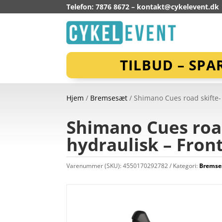
Telefon: 7876 8672 –
kontakt@cykelevent.dk
TILBUD – SPA
Hjem
/
Bremsesæt
/ Shimano Cues road skifte-
Shimano Cues roa
hydraulisk – Fron
Varenummer (SKU):
4550170292782
Kategori:
Bremse