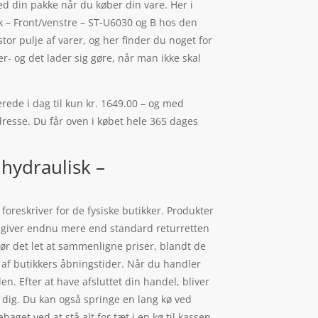
d din pakke når du køber din vare. Her i
 – Front/venstre – ST-U6030 og B hos den
or pulje af varer, og her finder du noget for
r- og det lader sig gøre, når man ikke skal
ede i dag til kun kr. 1649.00 – og med
adresse. Du får oven i købet hele 365 dages
hydraulisk –
foreskriver for de fysiske butikker. Produkter
en giver endnu mere end standard returretten
gør det let at sammenligne priser, blandt de
 af butikkers åbningstider. Når du handler
len. Efter at have afsluttet din handel, bliver
il dig. Du kan også springe en lang kø ved
get ved at stå alt for tæt i en kø til kassen.