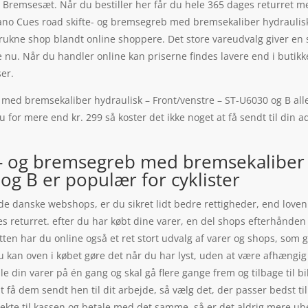
Bremsesæt. Når du bestiller her får du hele 365 dages returret me
o Cues road skifte- og bremsegreb med bremsekaliber hydraulisk
kne shop blandt online shoppere. Det store vareudvalg giver en st
e nu. Når du handler online kan priserne findes lavere end i butikke
er.
ed bremsekaliber hydraulisk – Front/venstre – ST-U6030 og B aller
du for mere end kr. 299 så koster det ikke noget at få sendt til din 
- og bremsegreb med bremsekaliber 
og B er populær for cyklister
de danske webshops, er du sikret lidt bedre rettigheder, end loven 
es returret. efter du har købt dine varer, en del shops efterhånd
tten har du online også et ret stort udvalg af varer og shops, som 
u kan oven i købet gøre det når du har lyst, uden at være afhængig
lle din varer på én gang og skal gå flere gange frem og tilbage til bi
 at få dem sendt hen til dit arbejde, så vælg det, der passer bedst t
rekte til kassen og betale med det samme, så er det aldrig mere ubeha