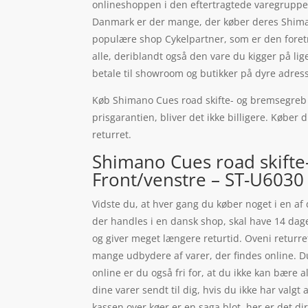
onlineshoppen i den eftertragtede varegruppe 
Danmark er der mange, der køber deres Shiman
populære shop Cykelpartner, som er den foretru
alle, deriblandt også den vare du kigger på lig
betale til showroom og butikker på dyre adress
Køb Shimano Cues road skifte- og bremsegreb m
prisgarantien, bliver det ikke billigere. Køber 
returret.
Shimano Cues road skifte
Front/venstre – ST-U6030 
Vidste du, at hver gang du køber noget i en af 
der handles i en dansk shop, skal have 14 dag
og giver meget længere returtid. Oveni returre
mange udbydere af varer, der findes online. D
online er du også fri for, at du ikke kan bære a
dine varer sendt til dig, hvis du ikke har valgt
kassen over køer er en saga blot, her er det di