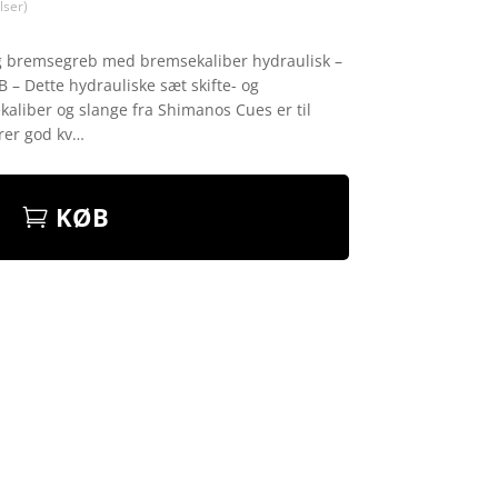
ser)
g bremsegreb med bremsekaliber hydraulisk –
 – Dette hydrauliske sæt skifte- og
kaliber og slange fra Shimanos Cues er til
rer god kv…
KØB