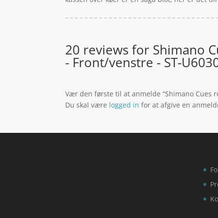
20 reviews for
Shimano Cu
- Front/venstre - ST-U603
Vær den første til at anmelde “Shimano Cues r
Du skal være
logged in
for at afgive en anmeld
Fo
Pr
Ko