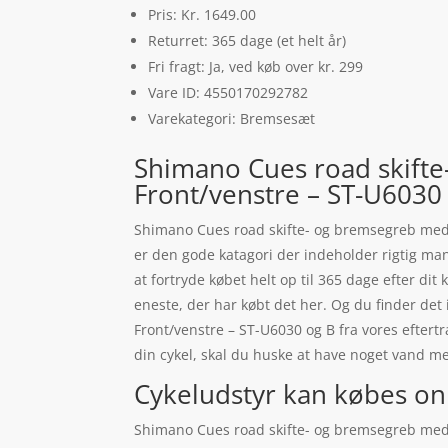
Pris: Kr. 1649.00
Returret: 365 dage (et helt år)
Fri fragt: Ja, ved køb over kr. 299
Vare ID: 4550170292782
Varekategori: Bremsesæt
Shimano Cues road skifte
Front/venstre – ST-U6030
Shimano Cues road skifte- og bremsegreb med b
er den gode katagori der indeholder rigtig mang
at fortryde købet helt op til 365 dage efter di
eneste, der har købt det her. Og du finder det
Front/venstre – ST-U6030 og B fra vores efter
din cykel, skal du huske at have noget vand me
Cykeludstyr kan købes on
Shimano Cues road skifte- og bremsegreb med b