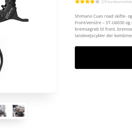
(
20
kundeanmeldel
Bedømt
som
3.8
Shimano Cues road skifte- o
ud af 5
Front/venstre – ST-U6030 og B
baseret
på
bremsegreb til front, bremse
kundebed
landevejscykler der kombine
ømmels
er