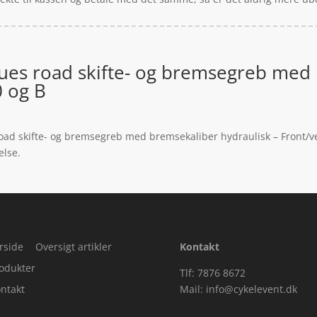
es road skifte- og bremsegreb med 
0 og B
oad skifte- og bremsegreb med bremsekaliber hydraulisk – Front/v
else.
rside
Oversigt artikler
Kontakt
odukter
Tlf: 7876 8672
ntakt
Mail:
info@cykelevent.dk