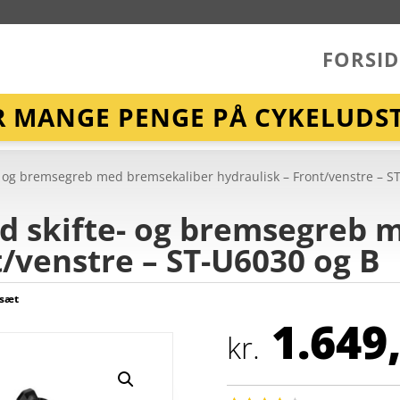
FORSID
R MANGE PENGE PÅ CYKELUDST
 og bremsegreb med bremsekaliber hydraulisk – Front/venstre – S
d skifte- og bremsegreb 
t/venstre – ST-U6030 og B
sæt
1.649
kr.