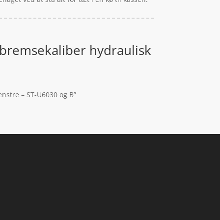
bremsekaliber hydraulisk
enstre – ST-U6030 og B”