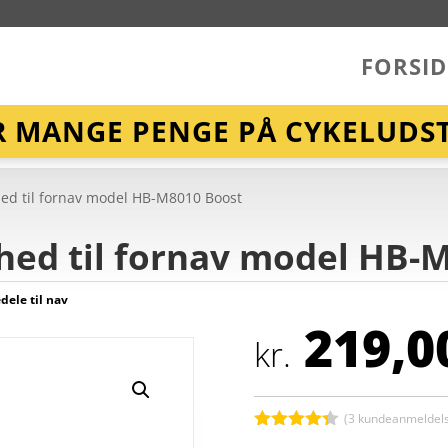
FORSID
R MANGE PENGE PÅ CYKELUDST
ed til fornav model HB-M8010 Boost
hed til fornav model HB-
dele til nav
219,0
kr.
(
3
kundeanmeldels
Bedømt