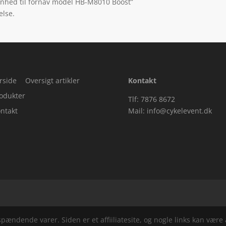
enhed til fornav model HB-M8010 Boost”
else.
rside
Oversigt artikler
Kontakt
odukter
Tlf: 7876 8672
ntakt
Mail:
info@cykelevent.dk
ndende varer. Siden er et affiiliatesite, og nogle links kan være a