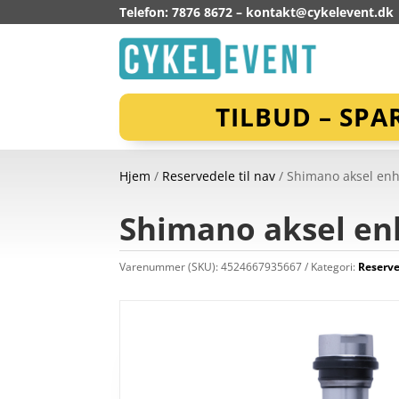
Telefon: 7876 8672 –
kontakt@cykelevent.dk
TILBUD – SPA
Hjem
/
Reservedele til nav
/ Shimano aksel enh
Shimano aksel en
Varenummer (SKU):
4524667935667
Kategori:
Reserve