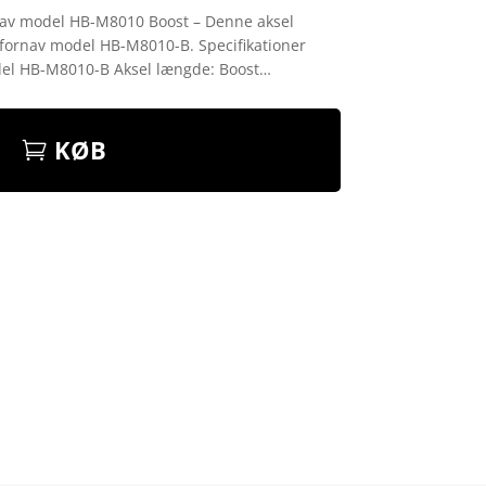
nav model HB-M8010 Boost – Denne aksel
 fornav model HB-M8010-B. Specifikationer
el HB-M8010-B Aksel længde: Boost…
KØB