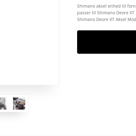
som
4.3
Shimano aksel enhed til for
ud af 5
passer til Shimano Deore XT
baseret
på
Shimano Deore XT Aksel Mod
kundebedø
mmelser