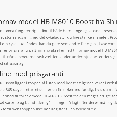
 fornav model HB-M8010 Boost fra S
Boost fungerer rigtig fint til både børn, unge og voksne. Reservede
ret stor sandsynlighed det cykeludstyr du lige står og mangler. Pr
til din cykel skal findes, kan du gøre som andre før dig og købe var
 der er prisgaranti på Shimano aksel enhed til fornav model HB-M
il. Når kilometerne rask væk forsvinder under hjulene, er det vigt
ed citrussmag.
line med prisgaranti
0 Boost ligger i toppen af listen med bedst sælgende varer i web
ele 365 dages returret som er en fin sikkerhed for dig, hvis du nu fo
l enhed til fornav model HB-M8010 Boost fra den meget brugte for
et varerne og blandt dem går mange på jagt efter deres mål, og der
 fordi webshoppen ikke har udgifter til en fysisk butik.