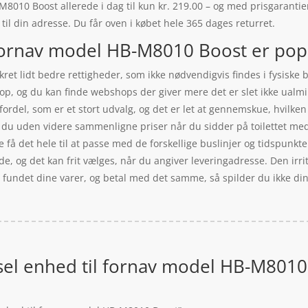
010 Boost allerede i dag til kun kr. 219.00 – og med prisgarantien,
 til din adresse. Du får oven i købet hele 365 dages returret.
fornav model HB-M8010 Boost er popu
ret lidt bedre rettigheder, som ikke nødvendigvis findes i fysiske 
op, og du kan finde webshops der giver mere det er slet ikke ualmind
ordel, som er et stort udvalg, og det er let at gennemskue, hvilken 
 du uden videre sammenligne priser når du sidder på toilettet me
le få det hele til at passe med de forskellige buslinjer og tidspunk
ejde, og det kan frit vælges, når du angiver leveringadresse. Den i
r fundet dine varer, og betal med det samme, så spilder du ikke din
el enhed til fornav model HB-M8010