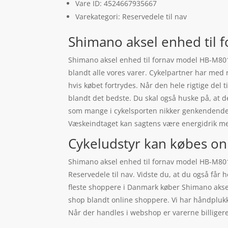
Vare ID: 4524667935667
Varekategori: Reservedele til nav
Shimano aksel enhed til
Shimano aksel enhed til fornav model HB-M8010 
blandt alle vores varer. Cykelpartner har med 
hvis købet fortrydes. Når den hele rigtige del 
blandt det bedste. Du skal også huske på, at
som mange i cykelsporten nikker genkendende t
Væskeindtaget kan sagtens være energidrik m
Cykeludstyr kan købes on
Shimano aksel enhed til fornav model HB-M801
Reservedele til nav. Vidste du, at du også får h
fleste shoppere i Danmark køber Shimano akse
shop blandt online shoppere. Vi har håndplukk
Når der handles i webshop er varerne billigere-