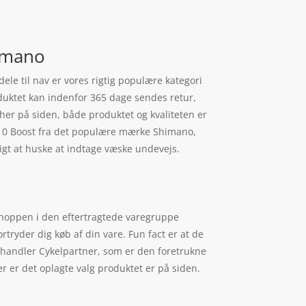
himano
le til nav er vores rigtig populære kategori
oduktet kan indenfor 365 dage sendes retur,
e her på siden, både produktet og kvaliteten er
8010 Boost fra det populære mærke Shimano,
igt at huske at indtage væske undevejs.
shoppen i den eftertragtede varegruppe
rtryder dig køb af din vare. Fun fact er at de
handler Cykelpartner, som er den foretrukne
 er det oplagte valg produktet er på siden.