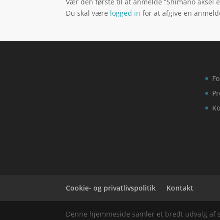
Vær den første til at anmelde “Shimano aksel 
Du skal være
logged in
for at afgive en anmeld
Fo
Pr
Ko
Cookie- og privatlivspolitik
Kontakt
Denne hjemmeside samler et bredt udvalg af spæ