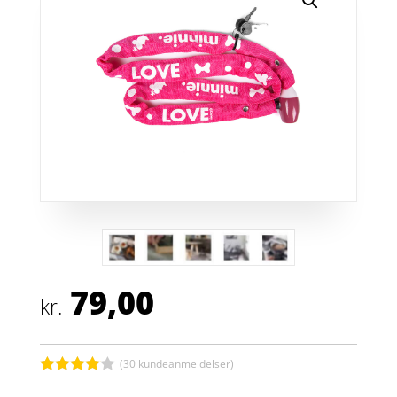
79,00
kr.
(
30
kundeanmeldelser)
Bedømt