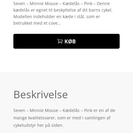
som
4
Seven – Minnie Mouse – Kædelås – Pink – Denne
ud af 5
kædelås er egnet til beskyttelse af dit barns cykel.
baseret
på
Modellen indeholder en kæde i stål, som er
kundebed
betrukket med et cove…
ømmelse
r
KØB
Beskrivelse
Seven – Minnie Mouse – Kædelås – Pink er en af de
mange kvalitetsvarer, som er med i samlingen af
cykeludstyr her på siden.