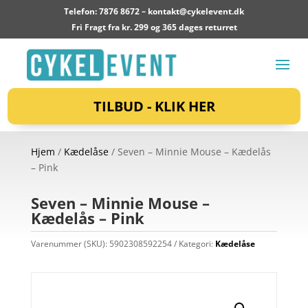
Telefon: 7876 8672 –
kontakt@cykelevent.dk
Fri Fragt fra kr. 299 og 365 dages returret
TILBUD - KLIK HER
Hjem
/
Kædelåse
/ Seven – Minnie Mouse – Kædelås
– Pink
Seven – Minnie Mouse –
Kædelås – Pink
Varenummer (SKU):
5902308592254
Kategori:
Kædelåse