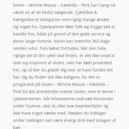
Seven – Minnie Mouse – Kædelås – Pink har i lang tid
været en af de bedst sælgende. Cykellåse &
hængelåse er kategorien som rigtig mange ønsker
sig noget fra. Cykelpartner føler folk sig trygge ved at
handle hos, både på grund af den gode service og
deres lange historie. Varen kan indenfor 365 dage
sendes retur, hvis købet fortrydes. Når den hele
rigtige del til din cykel skal findes, er det ikke snyd at
lade sig inspirere af andre, som har købt produktet
her, og så kan du glæde dig over at have fundet det
her. Og du finder det ikke billigere, for der er
prisgaranti på Seven – Minnie Mouse – Kædelås –
Pink fra det anerkendte mærke Seven, som er kendt i
cykelverdenen. Når kilometerne rask væk forsvinder
under hjulene, skal du ikke lave beynderfejlen og
ikke have noget væske med. Væsken du indtager
under cyklingen kan være energi drik med smagen af
bær.