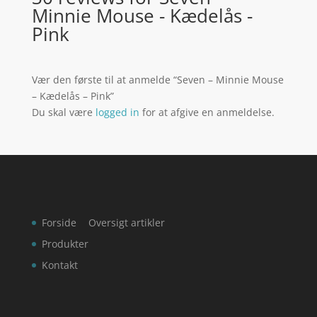
Minnie Mouse - Kædelås -
Pink
Vær den første til at anmelde “Seven – Minnie Mouse
– Kædelås – Pink”
Du skal være
logged in
for at afgive en anmeldelse.
Forside
Oversigt artikler
Produkter
Kontakt