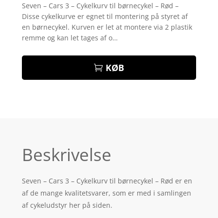
som
4
Seven – Cars 3 – Cykelkurv til børnecykel – Rød –
ud af 5
Disse cykelkurve er egnet til montering på styret af
baseret
på
en børnecykel. Kurven er let at montere via 2 plastik
kundebed
remme og kan let tages af o…
ømmelse
r
KØB
Beskrivelse
Seven – Cars 3 – Cykelkurv til børnecykel – Rød er en
af de mange kvalitetsvarer, som er med i samlingen
af cykeludstyr her på siden.