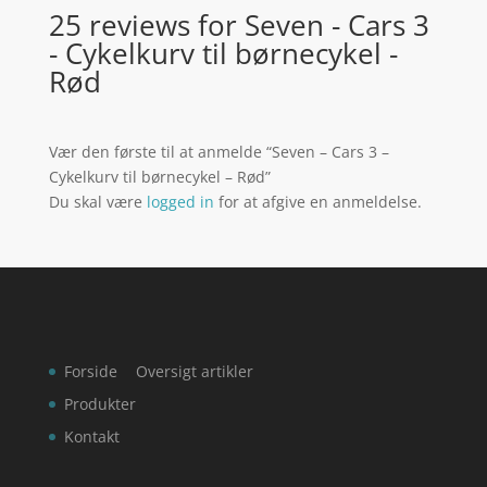
25 reviews for
Seven - Cars 3
- Cykelkurv til børnecykel -
Rød
Vær den første til at anmelde “Seven – Cars 3 –
Cykelkurv til børnecykel – Rød”
Du skal være
logged in
for at afgive en anmeldelse.
Forside
Oversigt artikler
Produkter
Kontakt