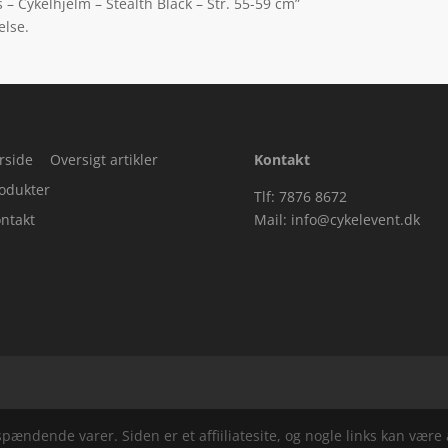
 – Cykelhjelm – Stealth Black – Str. 55-59 cm”
else.
rside
Oversigt artikler
Kontakt
odukter
Tlf: 7876 8672
ntakt
Mail:
info@cykelevent.dk
ndende varer. Siden er et affiiliatesite, og nogle links kan være a