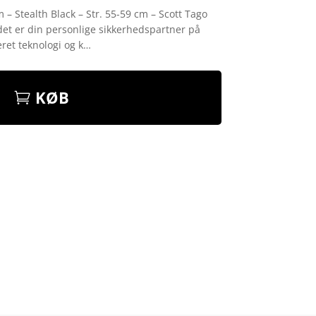
– Stealth Black – Str. 55-59 cm – Scott Tago
 det er din personlige sikkerhedspartner på
ret teknologi og k…
KØB