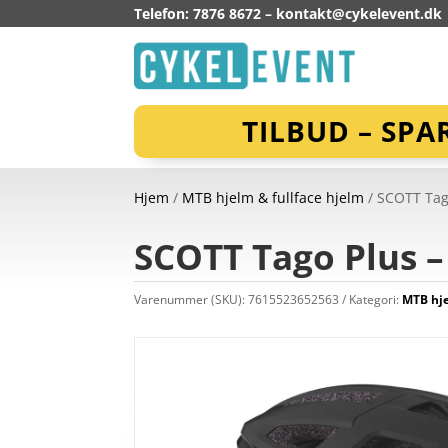
Telefon: 7876 8672 –
kontakt@cykelevent.dk
TILBUD – SPA
Hjem
/
MTB hjelm & fullface hjelm
/ SCOTT Tago
SCOTT Tago Plus – 
Varenummer (SKU):
7615523652563
Kategori:
MTB hje