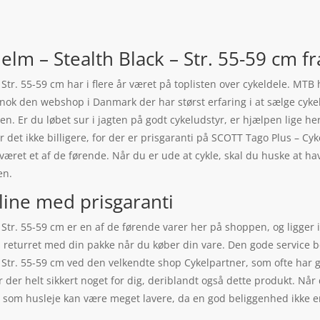
elm – Stealth Black – Str. 55-59 cm f
Str. 55-59 cm har i flere år været på toplisten over cykeldele. MTB 
r nok den webshop i Danmark der har størst erfaring i at sælge cyk
 den. Er du løbet sur i jagten på godt cykeludstyr, er hjælpen lige
 det ikke billigere, for der er prisgaranti på SCOTT Tago Plus – Cyk
æret et af de førende. Når du er ude at cykle, skal du huske at h
en.
line med prisgaranti
 Str. 55-59 cm er en af de førende varer her på shoppen, og ligge
es returret med din pakke når du køber din vare. Den gode service 
 Str. 55-59 cm ved den velkendte shop Cykelpartner, som ofte har 
er helt sikkert noget for dig, deriblandt også dette produkt. Når 
et som husleje kan være meget lavere, da en god beliggenhed ikke 