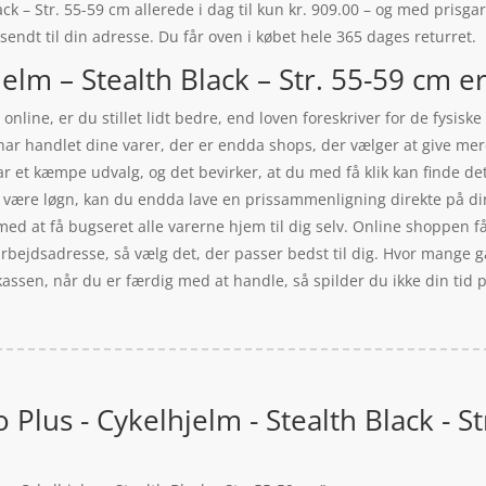
k – Str. 55-59 cm allerede i dag til kun kr. 909.00 – og med prisgara
 sendt til din adresse. Du får oven i købet hele 365 dages returret.
lm – Stealth Black – Str. 55-59 cm er
nline, er du stillet lidt bedre, end loven foreskriver for de fysisk
 har handlet dine varer, der er endda shops, der vælger at give me
r et kæmpe udvalg, og det bevirker, at du med få klik kan finde det
al være løgn, kan du endda lave en prissammenligning direkte på din
med at få bugseret alle varerne hjem til dig selv. Online shoppen får
bejdsadresse, så vælg det, der passer bedst til dig. Hvor mange gan
 kassen, når du er færdig med at handle, så spilder du ikke din tid 
Plus - Cykelhjelm - Stealth Black - S