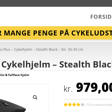
FORSID
R MANGE PENGE PÅ CYKELUDST
 Plus – Cykelhjelm – Stealth Black – Str. 55-59 cm
Cykelhjelm – Stealth Black
lm & fullface hjelm
979,0
kr.
(
16
kundeanmeldel
Bedømt