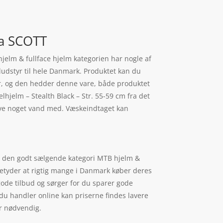
ra SCOTT
hjelm & fullface hjelm kategorien har nogle af
eludstyr til hele Danmark. Produktet kan du
 her, og den hedder denne vare, både produktet
elhjelm – Stealth Black – Str. 55-59 cm fra det
ave noget vand med. Væskeindtaget kan
r i den godt sælgende kategori MTB hjelm &
betyder at rigtig mange i Danmark køber deres
gode tilbud og sørger for du sparer gode
du handler online kan priserne findes lavere
er nødvendig.