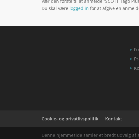
Vær den første til at anmelde “SCOTT Tago Plus
Du skal være
logged in
for at afgive en anmeld
Fo
Pr
Ko
Cookie- og privatlivspolitik
Kontakt
Denne hjemmeside samler et bredt udvalg af spæ