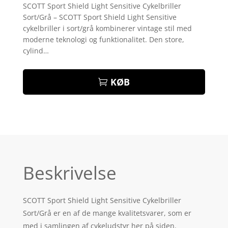
som
4
SCOTT Sport Shield Light Sensitive Cykelbriller
ud af 5
Sort/Grå – SCOTT Sport Shield Light Sensitive
baseret
på
cykelbriller i sort/grå kombinerer vintage stil med
kundebed
moderne teknologi og funktionalitet. Den store,
ømmelse
r
cylind…
KØB
Beskrivelse
SCOTT Sport Shield Light Sensitive Cykelbriller
Sort/Grå er en af de mange kvalitetsvarer, som er
med i samlingen af cykeludstyr her på siden.