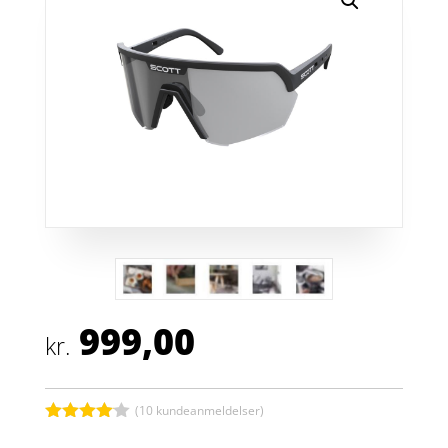
999,00
kr.
(
10
kundeanmeldelser)
Bedømt