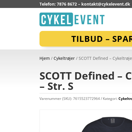
Telefon: 7876 8672 –
kontakt@cykelevent.dk
TILBUD – SPA
Hjem
/
Cykeltrøjer
/ SCOTT Defined – Cykeltrøje
SCOTT Defined – 
– Str. S
Varenummer (SKU):
7615523772964
Kategori:
Cykeltr