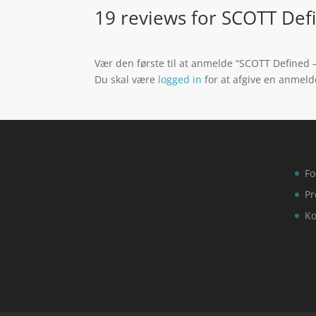
19 reviews for
SCOTT Defi
Vær den første til at anmelde “SCOTT Defined –
Du skal være
logged in
for at afgive en anmeld
Fo
Pr
Ko