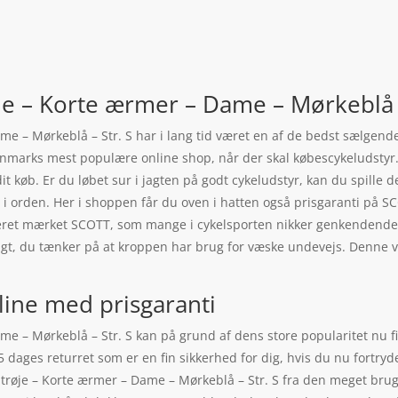
je – Korte ærmer – Dame – Mørkeblå –
e – Mørkeblå – Str. S har i lang tid været en af de bedst sælgende.
Danmarks mest populære online shop, når der skal købescykeludstyr
 dit køb. Er du løbet sur i jagten på godt cykeludstyr, kan du spille
er i orden. Her i shoppen får du oven i hatten også prisgaranti på 
eret mærket SCOTT, som mange i cykelsporten nikker genkendende ti
igtigt, du tænker på at kroppen har brug for væske undevejs. Denn
line med prisgaranti
e – Mørkeblå – Str. S kan på grund af dens store popularitet nu fi
65 dages returret som er en fin sikkerhed for dig, hvis du nu fortry
røje – Korte ærmer – Dame – Mørkeblå – Str. S fra den meget brugt