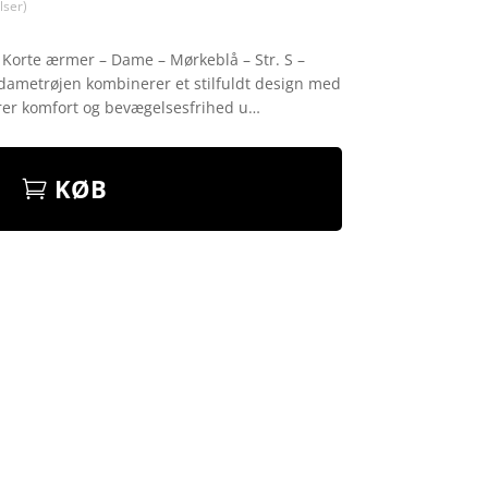
ser)
 Korte ærmer – Dame – Mørkeblå – Str. S –
dametrøjen kombinerer et stilfuldt design med
krer komfort og bevægelsesfrihed u…
KØB