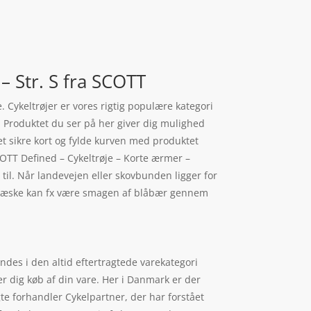
 Str. S fra SCOTT
 Cykeltrøjer er vores rigtig populære kategori
. Produktet du ser på her giver dig mulighed
 det sikre kort og fylde kurven med produktet
SCOTT Defined – Cykeltrøje – Korte ærmer –
l. Når landevejen eller skovbunden ligger for
e væske kan fx være smagen af blåbær gennem
ndes i den altid eftertragtede varekategori
der dig køb af din vare. Her i Danmark er der
e forhandler Cykelpartner, der har forstået