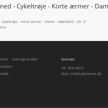
ned - Cykeltrøje - Korte ærmer - Dame
 Cykeltrøje – Korte ærmer – Dame – Mørkeblå – Str. S”
else.
rside
Oversigt artikler
Kontakt
odukter
Tlf: 7876 8672
ntakt
Mail:
info@cykelevent.dk