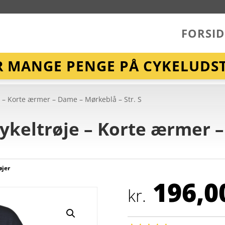
FORSID
R MANGE PENGE PÅ CYKELUDST
 – Korte ærmer – Dame – Mørkeblå – Str. S
Cykeltrøje – Korte ærmer 
øjer
196,0
kr.