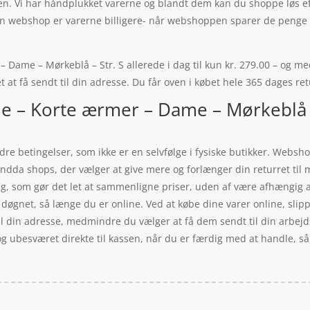
den. Vi har håndplukket varerne og blandt dem kan du shoppe løs ef
i en webshop er varerne billigere- når webshoppen sparer de peng
Dame – Mørkeblå – Str. S allerede i dag til kun kr. 279.00 – og med
t at få sendt til din adresse. Du får oven i købet hele 365 dages ret
je – Korte ærmer – Dame – Mørkeblå –
re betingelser, som ikke er en selvfølge i fysiske butikker. Websho
 endda shops, der vælger at give mere og forlænger din returret til
lg, som gør det let at sammenligne priser, uden af være afhængig a
 døgnet, så længe du er online. Ved at købe dine varer online, slip
 din adresse, medmindre du vælger at få dem sendt til din arbejds
og ubesværet direkte til kassen, når du er færdig med at handle, så 