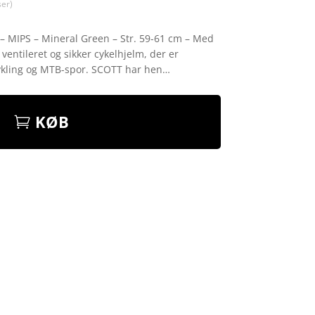
er)
– MIPS – Mineral Green – Str. 59-61 cm – Med
 ventileret og sikker cykelhjelm, der er
cykling og MTB-spor. SCOTT har hen…
KØB