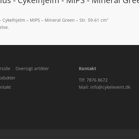
– Cykelhjelm – MIPS – Mineral Green – Str. 59-61 cm”
else.
rside
Oversigt artikler
Kontakt
odukter
Tlf: 7876 8672
ntakt
Mail:
info@cykelevent.dk