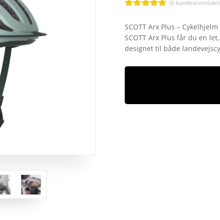
(
6
kundeanmeldels
Bedømt
som
4.9
SCOTT Arx Plus – Cykelhjelm 
ud af 5
SCOTT Arx Plus får du en let,
baseret på
kundebedøm
designet til både landevejs
melser