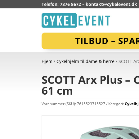
Telefon: 7876 8672 –
kontakt@cykelevent.dk
TILBUD – SPA
Hjem
/
Cykelhjelm til dame & herre
/ SCOTT Arx
SCOTT Arx Plus – C
61 cm
Varenummer (SKU):
7615523715527
Kategori:
Cykelhj