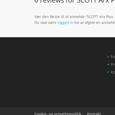
Vær den første til at anmelde “SCOTT Arx Plus 
Du skal være
logged in
for at afgive en anmeld
Fo
Pr
Ko
Cookie- og privatlivspolitik
Kontakt