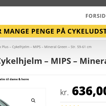
FORSID
R MANGE PENGE PÅ CYKELUDST
 Plus – Cykelhjelm – MIPS – Mineral Green – Str. 59-61 cm
ykelhjelm – MIPS – Minera
elm til dame & herre
636,0
kr.