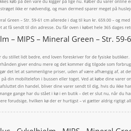
klikkes køb på den vare du kigger på lige nu. Køber du varer online 
på strøget ikke er nødvendig, og man dermed sparer meget på huslej
l Green – Str. 59-61 cm allerede i dag til kun kr. 659.00 – og med p
t at få sendt til din adresse. Du får oven i købet hele 365 dages ret
lm – MIPS – Mineral Green – Str. 59-
du stillet lidt bedre, end loven foreskriver for de fysiske butikker
efterhånden giver endnu mere og det kommer dig tilgode som forbru
gør det let at sammenligne priser, uden af være afhængig af, at de
på din mobiltelefon i bussen eller toget. Ved at købe dine varer on
afsluttet din handel, bliver dine varer sendt til dig, hvis du ikke ha
mange gange har du stået i kø i en butik – det er slut nu, når du ha
 forudsige, hvilken kø der er hurtigst – vi gætter aldrig rigtigt all
us - Cykelhjelm - MIPS - Mineral Gree