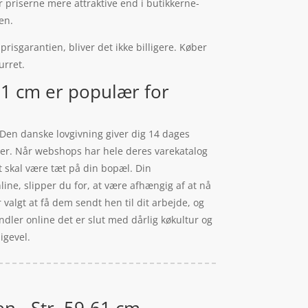
er priserne mere attraktive end i butikkerne-
en.
risgarantien, bliver det ikke billigere. Køber
urret.
61 cm er populær for
. Den danske lovgivning giver dig 14 dages
ger. Når webshops har hele deres varekatalog
t skal være tæt på din bopæl. Din
line, slipper du for, at være afhængig af at nå
r valgt at få dem sendt hen til dit arbejde, og
ndler online det er slut med dårlig køkultur og
igevel.
n - Str. 59-61 cm