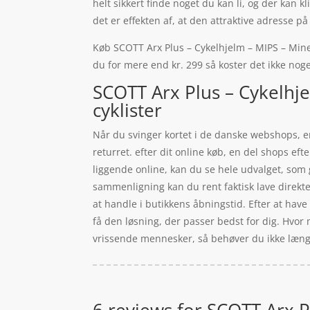
helt sikkert finde noget du kan li, og der kan 
det er effekten af, at den attraktive adresse 
Køb SCOTT Arx Plus – Cykelhjelm – MIPS – Minera
du for mere end kr. 299 så koster det ikke noge
SCOTT Arx Plus – Cykelhje
cyklister
Når du svinger kortet i de danske webshops, er 
returret. efter dit online køb, en del shops 
liggende online, kan du se hele udvalget, som 
sammenligning kan du rent faktisk lave direkte 
at handle i butikkens åbningstid. Efter at have 
få den løsning, der passer bedst for dig. Hvor 
vrissende mennesker, så behøver du ikke længere
6 reviews for
SCOTT Arx Pl