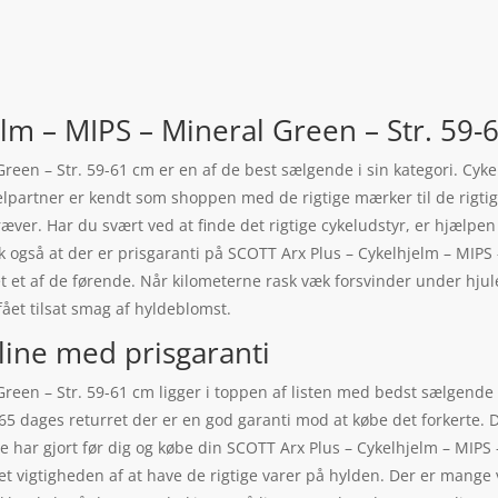
lm – MIPS – Mineral Green – Str. 59-
een – Str. 59-61 cm er en af de best sælgende i sin kategori. Cykel
elpartner er kendt som shoppen med de rigtige mærker til de rigtig
æver. Har du svært ved at finde det rigtige cykeludstyr, er hjælpen
usk også at der er prisgaranti på SCOTT Arx Plus – Cykelhjelm – MIP
 et af de førende. Når kilometerne rask væk forsvinder under hjul
ået tilsat smag af hyldeblomst.
line med prisgaranti
Green – Str. 59-61 cm ligger i toppen af listen med bedst sælgend
365 dages returret der er en god garanti mod at købe det forkerte. 
e har gjort før dig og købe din SCOTT Arx Plus – Cykelhjelm – MIPS
et vigtigheden af at have de rigtige varer på hylden. Der er mange 