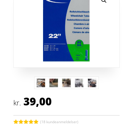
39,00
kr.
(
18
kundeanmeldelser)
Bedømt