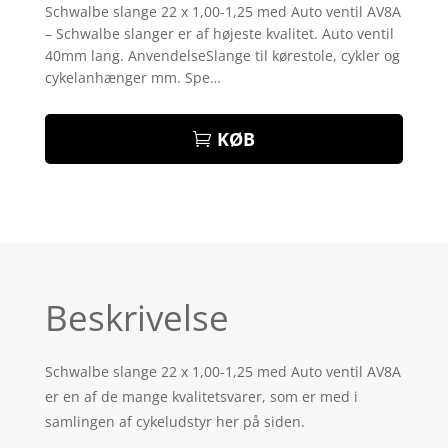
som
4.9
Schwalbe slange 22 x 1,00-1,25 med Auto ventil AV8A
ud af 5
– Schwalbe slanger er af højeste kvalitet. Auto ventil
baseret på
kundebedøm
40mm lang. AnvendelseSlange til kørestole, cykler og
melser
cykelanhænger mm. Spe…
KØB
Beskrivelse
Schwalbe slange 22 x 1,00-1,25 med Auto ventil AV8A
er en af de mange kvalitetsvarer, som er med i
samlingen af cykeludstyr her på siden.