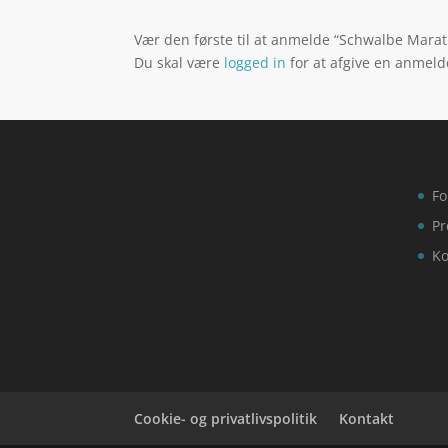
Vær den første til at anmelde “Schwalbe Mara
Du skal være
logged in
for at afgive en anmeld
Fo
Pr
Ko
Cookie- og privatlivspolitik
Kontakt