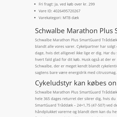
Fri fragt: Ja, ved køb over kr. 299
Vare ID: 4026495720267
Varekategori: MTB dæk
Schwalbe Marathon Plus 
Schwalbe Marathon Plus SmartGuard Tråddæk – 
blandt alle vores varer. Cykelpartner har solg
dage, hvis det alligevel ikke lige er dig. Har d
hvert fald glad for dit køb. Husk også at der
Schwalbe, der er meget kendt blandt cykelentiu
sagtens bare være energidrik med citrussmag.
Cykeludstyr kan købes on
Schwalbe Marathon Plus SmartGuard Tråddæk – 
hele 365 dages returret der sikrer dig, hvis d
SmartGuard Tråddæk – 24×1,75 (47-507) ved den
håndplukket varerne og blandt dem kan du helt