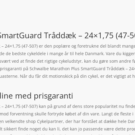
SmartGuard Tråddæk – 24×1,75 (47-5
24×1,75 (47-507) er den poplære og foretrukne del blandt mange.
t de de bedste cykeldele i mange år til hele Danmark. Vare du kigge
u svært ved at finde det rigtige cykeludstyr, kan du gøre som andre f
 er prisgaranti på Schwalbe Marathon Plus SmartGuard Tråddæk – 2
asterne. Når du får dit motionskick på din cykel, er det vigtigt a
line med prisgaranti
24×1,75 (47-507) kan på grund af dens store popularitet nu find
u mod forventning skulle fortryde købet af din vare. Langt de fles
 velkendte shop Cykelpartner, der har forstået at dække hele Danm
 sikkert finde noget du kan li, det kan jo passende være dette pro