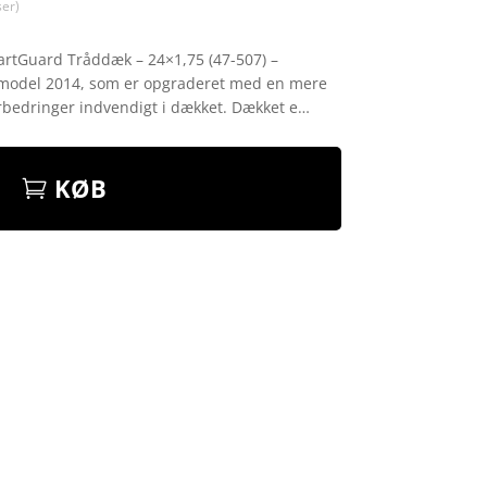
er)
rtGuard Tråddæk – 24×1,75 (47-507) –
model 2014, som er opgraderet med en mere
rbedringer indvendigt i dækket. Dækket e…
KØB