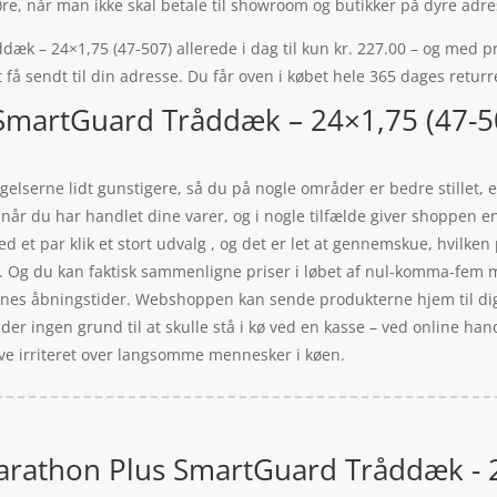
gøre, når man ikke skal betale til showroom og butikker på dyre adre
– 24×1,75 (47-507) allerede i dag til kun kr. 227.00 – og med pris
 få sendt til din adresse. Du får oven i købet hele 365 dages returr
SmartGuard Tråddæk – 24×1,75 (47-50
elserne lidt gunstigere, så du på nogle områder er bedre stillet, e
. når du har handlet dine varer, og i nogle tilfælde giver shoppen 
d et par klik et stort udvalg , og det er let at gennemskue, hvilken
l. Og du kan faktisk sammenligne priser i løbet af nul-komma-fem 
rnes åbningstider. Webshoppen kan sende produkterne hjem til dig, 
r der ingen grund til at skulle stå i kø ved en kasse – ved online ha
ive irriteret over langsomme mennesker i køen.
rathon Plus SmartGuard Tråddæk - 2