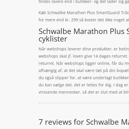
findes lavere end i butikker- og det lader sig 
Køb Schwalbe Marathon Plus SmartGuard Tråddæk 
for mere end kr. 299 så koster det ikke noget at
Schwalbe Marathon Plus 
cyklister
Når webshops leverer dine produkter, er beting
webshops skal jf. loven give 14 dages returret
returret. Når webshops ligger online, får du me
afhængig af, at det skal være tæt på din bopæ
du også slipper for, at være underlagt butikke
du kan vælge det, det er lettes for dig. I dag e
vrissende mennesker, så det er slut med at bl
7 reviews for
Schwalbe Ma