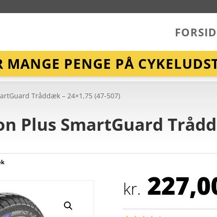
FORSID
R MANGE PENGE PÅ CYKELUDST
artGuard Tråddæk – 24×1,75 (47-507)
n Plus SmartGuard Tråddæ
æk
227,0
kr.