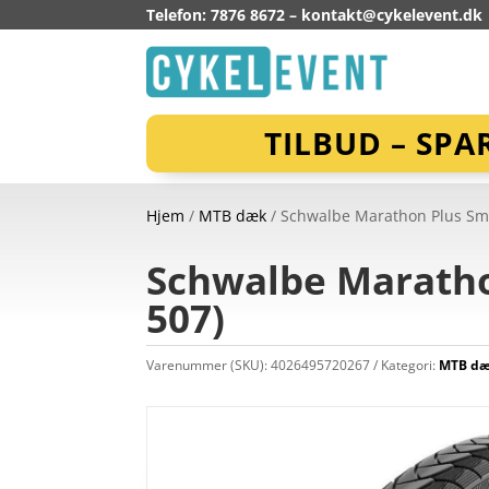
Telefon: 7876 8672 –
kontakt@cykelevent.dk
TILBUD – SPA
Hjem
/
MTB dæk
/ Schwalbe Marathon Plus Sm
Schwalbe Maratho
507)
Varenummer (SKU):
4026495720267
Kategori:
MTB d