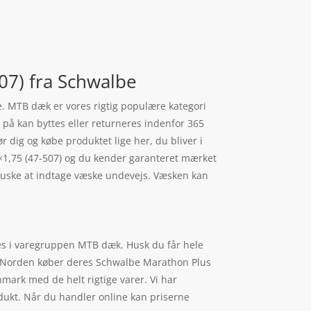
07) fra Schwalbe
 MTB dæk er vores rigtig populære kategori
r på kan byttes eller returneres indenfor 365
ør dig og købe produktet lige her, du bliver i
4×1,75 (47-507) og du kender garanteret mærket
t huske at indtage væske undevejs. Væsken kan
es i varegruppen MTB dæk. Husk du får hele
te i Norden køber deres Schwalbe Marathon Plus
ark med de helt rigtige varer. Vi har
dukt. Når du handler online kan priserne