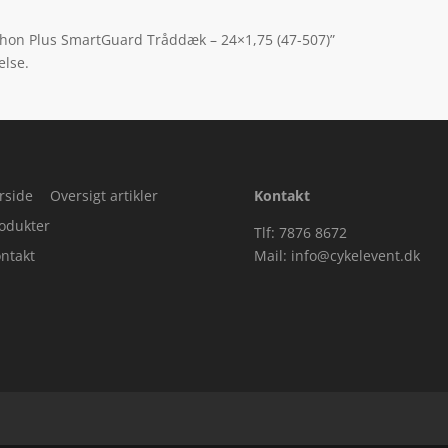
thon Plus SmartGuard Tråddæk – 24×1,75 (47-507)”
else.
rside
Oversigt artikler
Kontakt
odukter
Tlf: 7876 8672
ntakt
Mail:
info@cykelevent.dk