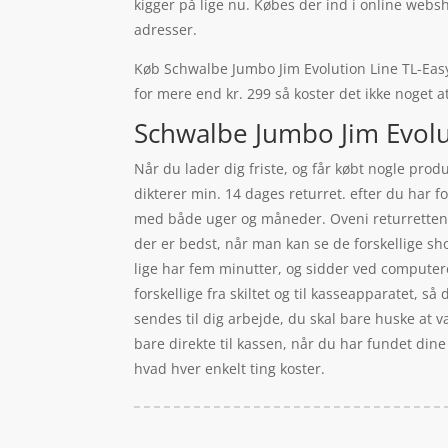
kigger på lige nu. Købes der ind i online websh
adresser.
Køb Schwalbe Jumbo Jim Evolution Line TL-Easy 
for mere end kr. 299 så koster det ikke noget at
Schwalbe Jumbo Jim Evolut
Når du lader dig friste, og får købt nogle prod
dikterer min. 14 dages returret. efter du har 
med både uger og måneder. Oveni returretten ha
der er bedst, når man kan se de forskellige s
lige har fem minutter, og sidder ved computere
forskellige fra skiltet og til kasseapparatet, så 
sendes til dig arbejde, du skal bare huske at v
bare direkte til kassen, når du har fundet dine
hvad hver enkelt ting koster.