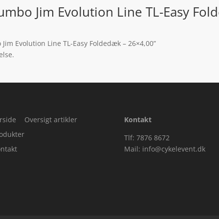
umbo Jim Evolution Line TL-Easy Fol
 Jim Evolution Line TL-Easy Foldedæk – 26×4,00”
else.
rside
Oversigt artikler
Kontakt
odukter
Tlf: 7876 8672
ntakt
Mail:
info@cykelevent.dk