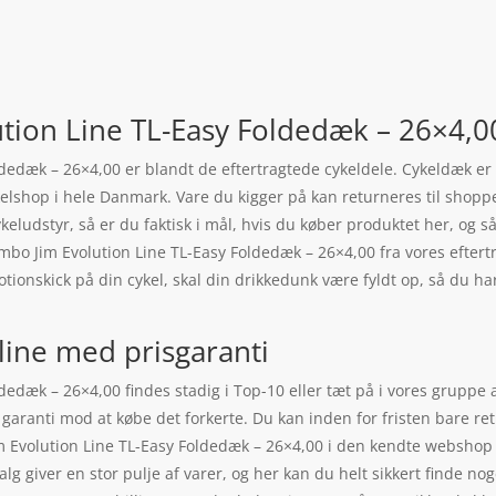
tion Line TL-Easy Foldedæk – 26×4,0
dedæk – 26×4,00 er blandt de eftertragtede cykeldele. Cykeldæk er
shop i hele Danmark. Vare du kigger på kan returneres til shoppe
cykeludstyr, så er du faktisk i mål, hvis du køber produktet her, og
mbo Jim Evolution Line TL-Easy Foldedæk – 26×4,00 fra vores efter
otionskick på din cykel, skal din drikkedunk være fyldt op, så du h
line med prisgaranti
dedæk – 26×4,00 findes stadig i Top-10 eller tæt på i vores gruppe
aranti mod at købe det forkerte. Du kan inden for fristen bare retu
Evolution Line TL-Easy Foldedæk – 26×4,00 i den kendte webshop C
g giver en stor pulje af varer, og her kan du helt sikkert finde nog