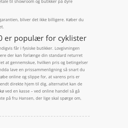
betale til showroom og butikker på dyre
rantien, bliver det ikke billigere. Køber du
et.
 er populær for cyklister
digvis får i fysiske butikker. Lovgivningen
 mere der kan forlænge din standard returret
let at gennemskue, hvilken pris og betingelser
 endda lave en prissammenligning så snart du
be online og slippe for, at varens pris er
 sendt direkte hjem til dig, alternativt kan de
i kø ved en kasse – ved online handel så gå
nte på fru Hansen, der lige skal spørge om,