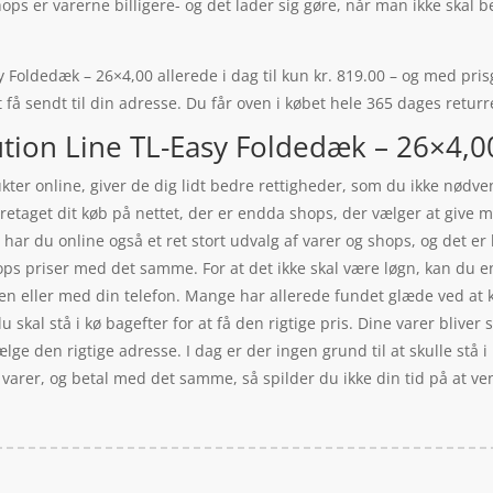
ops er varerne billigere- og det lader sig gøre, når man ikke skal 
Foldedæk – 26×4,00 allerede i dag til kun kr. 819.00 – og med prisga
 få sendt til din adresse. Du får oven i købet hele 365 dages returr
ion Line TL-Easy Foldedæk – 26×4,00
ukter online, giver de dig lidt bedre rettigheder, som du ikke nødven
foretaget dit køb på nettet, der er endda shops, der vælger at give
r du online også et ret stort udvalg af varer og shops, og det er 
hops priser med det samme. For at det ikke skal være løgn, kan du
n eller med din telefon. Mange har allerede fundet glæde ved at kø
du skal stå i kø bagefter for at få den rigtige pris. Dine varer bliver
ælge den rigtige adresse. I dag er der ingen grund til at skulle stå 
 varer, og betal med det samme, så spilder du ikke din tid på at ve