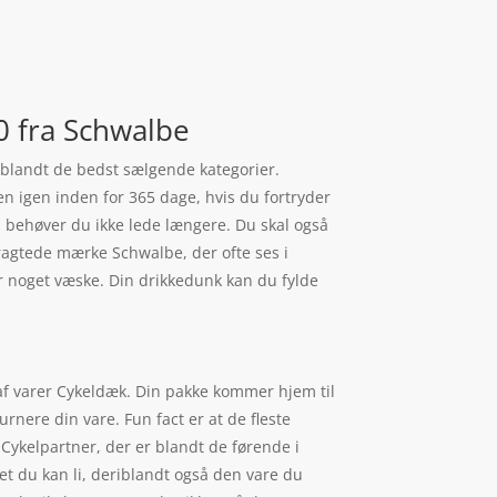
0 fra Schwalbe
 blandt de bedst sælgende kategorier.
n igen inden for 365 dage, hvis du fortryder
 så behøver du ikke lede længere. Du skal også
tragtede mærke Schwalbe, der ofte ses i
ar noget væske. Din drikkedunk kan du fylde
 af varer Cykeldæk. Din pakke kommer hjem til
rnere din vare. Fun fact er at de fleste
ykelpartner, der er blandt de førende i
et du kan li, deriblandt også den vare du