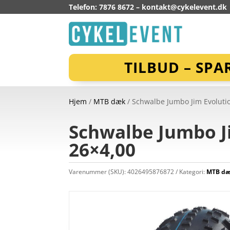
Telefon: 7876 8672 –
kontakt@cykelevent.dk
TILBUD – SPA
Hjem
/
MTB dæk
/ Schwalbe Jumbo Jim Evoluti
Schwalbe Jumbo Ji
26×4,00
Varenummer (SKU):
4026495876872
Kategori:
MTB d