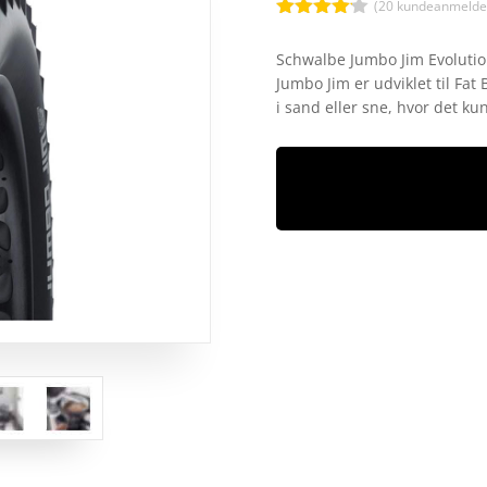
(
20
kundeanmeldel
Bedømt
som
4.1
Schwalbe Jumbo Jim Evolutio
ud af 5
Jumbo Jim er udviklet til Fat 
baseret
på
i sand eller sne, hvor det k
kundebedø
mmelser