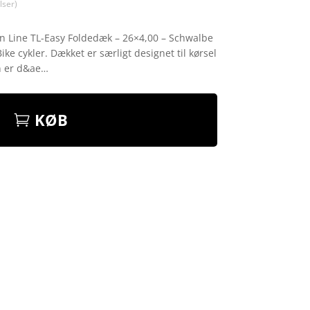
ser)
n Line TL-Easy Foldedæk – 26×4,00 – Schwalbe
Bike cykler. Dækket er særligt designet til kørsel
un er d&ae…
KØB