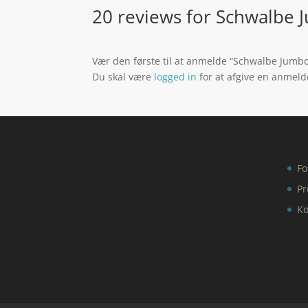
20 reviews for
Schwalbe J
Vær den første til at anmelde “Schwalbe Jumbo
Du skal være
logged in
for at afgive en anmeld
Fo
Pr
Ko