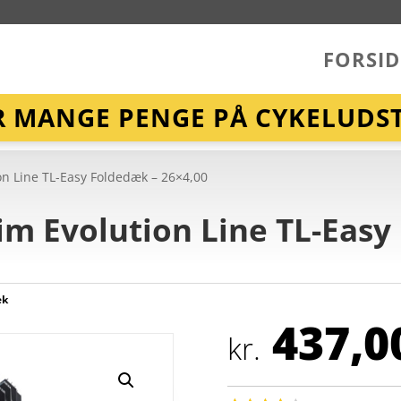
FORSID
R MANGE PENGE PÅ CYKELUDST
on Line TL-Easy Foldedæk – 26×4,00
m Evolution Line TL-Easy
æk
437,0
kr.