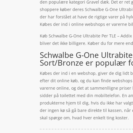
den populære kategori Gravel dæk. Det er ret g
shoppere køber deres Schwalbe G-One Ultrabit
der har forstået at have de rigtige varer på h
Købes der ind i online webshops er varerne bill
Køb Schwalbe G-One Ultrabite Per TLE – Addix R
bliver det ikke billigere. Køber du for mere end
Schwalbe G-One Ultrabite
Sort/Bronze er populær fo
Købes der ind i en webshop, giver de dig lidt b
efter dit online køb, og du kan finde webshops 
varerne online, og det at sammenlligne priser 
sidder på toilettet med din mobiltelefon. En a
produkterne hjem til dig, hvis du ikke har valg
der ingen kø så gå bare direkte til kassen, når
skal spørge om, hvad hver enkelt ting koster.