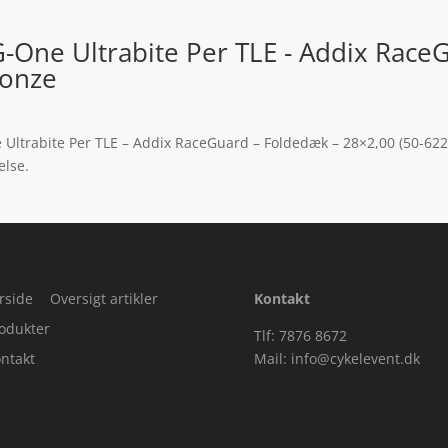
-One Ultrabite Per TLE - Addix Race
ronze
 Ultrabite Per TLE – Addix RaceGuard – Foldedæk – 28×2,00 (50-622
else.
rside
Oversigt artikler
Kontakt
odukter
Tlf: 7876 8672
ntakt
Mail:
info@cykelevent.dk