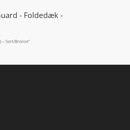
Guard - Foldedæk -
) – Sort/Bronze”