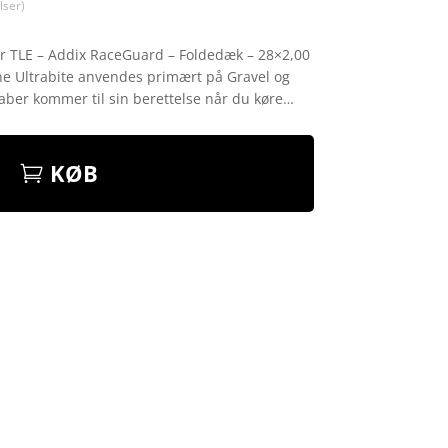
ser)
r TLE – Addix RaceGuard – Foldedæk – 28×2,00
ne Ultrabite anvendes primært på Gravel og
aber kommer til sin berettelse når du køre…
KØB