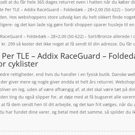
odt at du får hele 365 dages returret oven i hatten når du køber d
e Per TLE – Addix RaceGuard – Foldedæk – 28×2,00 (50-622) – Sor
ylden. Hos webshoppens store udvalg kan du helt sikkert finde noget
igere- og det kan lade sig gøre fordi shoppen sparer husleje til en
aceGuard – Foldedæk – 28×2,00 (50-622) – Sort/Bronze allerede i da
 kr. 299 så koster det ikke noget at få sendt til din adresse. Du får
 Per TLE – Addix RaceGuard – Folded
r cyklister
edre rettigheder, end hvis du handler i en fysisk butik. Danske web
der giver mere og nogle giver endda et helt års returret. Webshops 
bliver en leg, uden af være afhængig af, at det skal være tæt på 
nden ting du også slipper for, at døje med at få bugseret alle var
t at få dem sendt hen til dit arbejde, og det kan frit vælges, når d
 du har fundet dine varer, og betal med det samme, så spilder du ik