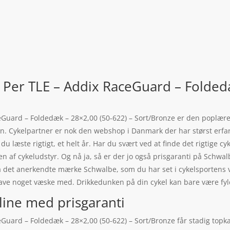
 Per TLE – Addix RaceGuard – Folded
eGuard – Foldedæk – 28×2,00 (50-622) – Sort/Bronze er den poplær
n. Cykelpartner er nok den webshop i Danmark der har størst erfari
læste rigtigt, et helt år. Har du svært ved at finde det rigtige cyk
nglen af cykeludstyr. Og nå ja, så er der jo også prisgaranti på Sch
ra det anerkendte mærke Schwalbe, som du har set i cykelsportens 
e have noget væske med. Drikkedunken på din cykel kan bare være f
line med prisgaranti
Guard – Foldedæk – 28×2,00 (50-622) – Sort/Bronze får stadig topka