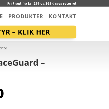
Fri Fragt fra kr. 299 og 365 dages returret
E
PRODUKTER
KONTAKT
YR – KLIK HER
ronze
RaceGuard –
0