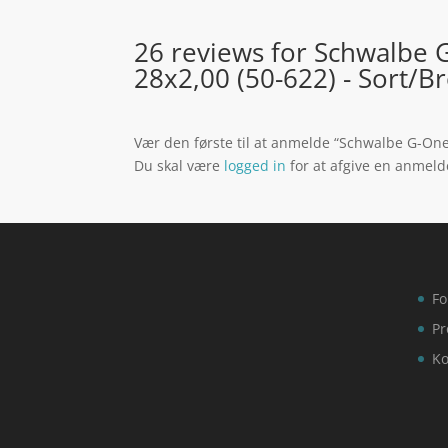
26 reviews for
Schwalbe G
28x2,00 (50-622) - Sort/B
Vær den første til at anmelde “Schwalbe G-One
Du skal være
logged in
for at afgive en anmeld
Fo
Pr
Ko