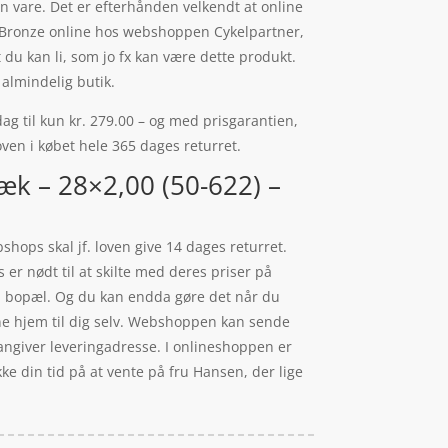
in vare. Det er efterhånden velkendt at online
t/Bronze online hos webshoppen Cykelpartner,
 du kan li, som jo fx kan være dette produkt.
 almindelig butik.
g til kun kr. 279.00 – og med prisgarantien,
 oven i købet hele 365 dages returret.
æk – 28×2,00 (50-622) –
shops skal jf. loven give 14 dages returret.
er nødt til at skilte med deres priser på
din bopæl. Og du kan endda gøre det når du
erne hjem til dig selv. Webshoppen kan sende
u angiver leveringadresse. I onlineshoppen er
ke din tid på at vente på fru Hansen, der lige