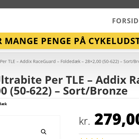
FORSID
R MANGE PENGE PÅ CYKELUDST
Per TLE – Addix RaceGuard – Foldedæk – 28×2,00 (50-622) – Sort/B
trabite Per TLE – Addix 
0 (50-622) – Sort/Bronze
 dæk
279,0
kr.