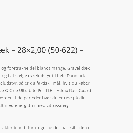
æk – 28×2,00 (50-622) –
e og foretrukne del blandt mange. Gravel dæk
ng i at sælge cykeludstyr til hele Danmark.
eludstyr, så er du faktisk i mål, hvis du køber
walbe G-One Ultrabite Per TLE – Addix RaceGuard
verden. I de perioder hvor du er ude på din
yldt med energidrik med citrussmag.
rakter blandt forbrugerne der har købt den i