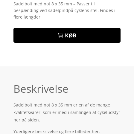
som
3.9
Sadelbolt med not 8 x 35 mm – Passer til
ud af 5
bespænding ved sadelpindpå cyklens stel. Findes i
baseret
på
flere længder.
kundebed
ømmelse
r
KØB
Beskrivelse
Sadelbolt med not 8 x 35 mm er en af de mange
kvalitetsvarer, som er med i samlingen af cykeludstyr
her på siden.
Yderligere beskrivelse og flere billeder her: