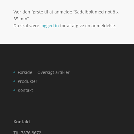
Vær den første til at anmelde “Sadelbolt med not 8 x
35 mm”
Du skal være
logged in
for at afgive en anmeldelse.
Forside
Oversigt artikler
Produkter
Kontakt
Kontakt
Tlf: 7876 8672