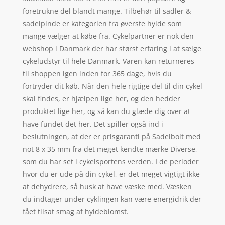
foretrukne del blandt mange. Tilbehør til sadler &
sadelpinde er kategorien fra øverste hylde som
mange vælger at købe fra. Cykelpartner er nok den
webshop i Danmark der har størst erfaring i at sælge
cykeludstyr til hele Danmark. Varen kan returneres
til shoppen igen inden for 365 dage, hvis du
fortryder dit køb. Når den hele rigtige del til din cykel
skal findes, er hjælpen lige her, og den hedder
produktet lige her, og så kan du glæde dig over at
have fundet det her. Det spiller også ind i
beslutningen, at der er prisgaranti på Sadelbolt med
not 8 x 35 mm fra det meget kendte mærke Diverse,
som du har set i cykelsportens verden. I de perioder
hvor du er ude på din cykel, er det meget vigtigt ikke
at dehydrere, så husk at have væske med. Væsken
du indtager under cyklingen kan være energidrik der
fået tilsat smag af hyldeblomst.