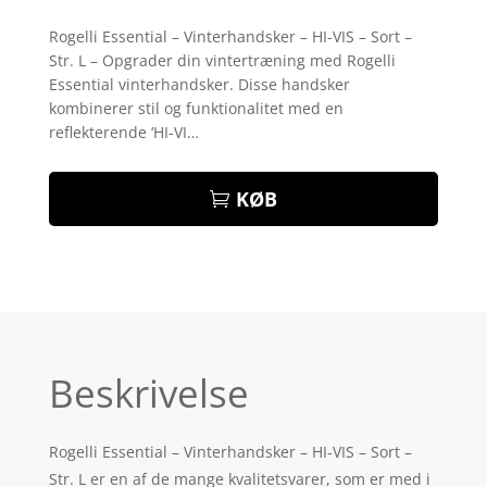
Bedømt
som
4
Rogelli Essential – Vinterhandsker – HI-VIS – Sort –
ud af 5
Str. L – Opgrader din vintertræning med Rogelli
baseret
på
Essential vinterhandsker. Disse handsker
kundebed
kombinerer stil og funktionalitet med en
ømmelse
r
reflekterende ‘HI-VI…
KØB
Beskrivelse
Rogelli Essential – Vinterhandsker – HI-VIS – Sort –
Str. L er en af de mange kvalitetsvarer, som er med i