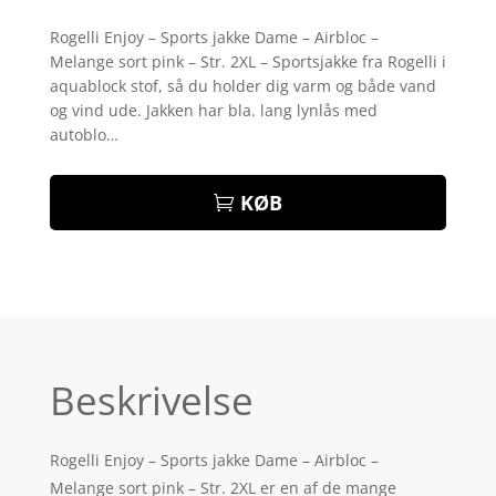
Bedømt
som
4.9
Rogelli Enjoy – Sports jakke Dame – Airbloc –
ud af 5
Melange sort pink – Str. 2XL – Sportsjakke fra Rogelli i
baseret på
kundebedøm
aquablock stof, så du holder dig varm og både vand
melser
og vind ude. Jakken har bla. lang lynlås med
autoblo…
KØB
Beskrivelse
Rogelli Enjoy – Sports jakke Dame – Airbloc –
Melange sort pink – Str. 2XL er en af de mange