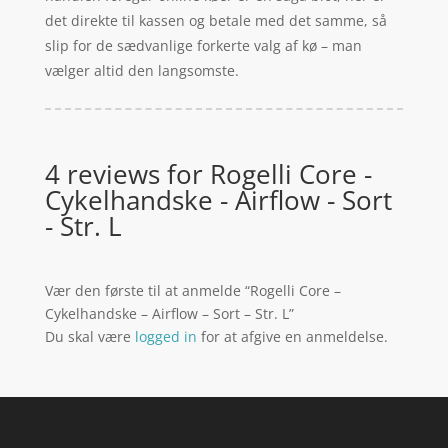
det direkte til kassen og betale med det samme, så
slip for de sædvanlige forkerte valg af kø – man
vælger altid den langsomste.
4 reviews for
Rogelli Core -
Cykelhandske - Airflow - Sort
- Str. L
Vær den første til at anmelde “Rogelli Core –
Cykelhandske – Airflow – Sort – Str. L”
Du skal være
logged in
for at afgive en anmeldelse.