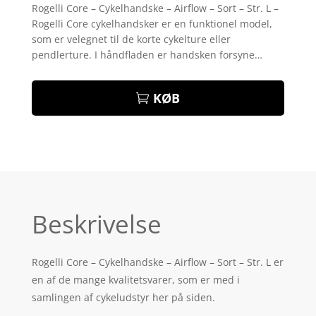
som
4.6
Rogelli Core – Cykelhandske – Airflow – Sort – Str. L –
ud af 5
Rogelli Core cykelhandsker er en funktionel model,
baseret på
kundebedø
som er velegnet til de korte cykelture eller
mmelser
pendlerture. I håndfladen er handsken forsyne…
KØB
Beskrivelse
Rogelli Core – Cykelhandske – Airflow – Sort – Str. L er
en af de mange kvalitetsvarer, som er med i
samlingen af cykeludstyr her på siden.