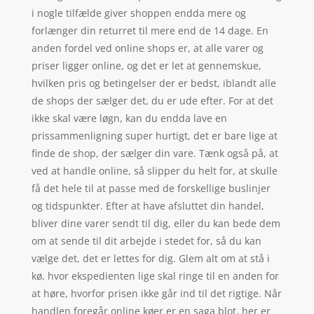
i nogle tilfælde giver shoppen endda mere og
forlænger din returret til mere end de 14 dage. En
anden fordel ved online shops er, at alle varer og
priser ligger online, og det er let at gennemskue,
hvilken pris og betingelser der er bedst, iblandt alle
de shops der sælger det, du er ude efter. For at det
ikke skal være løgn, kan du endda lave en
prissammenligning super hurtigt, det er bare lige at
finde de shop, der sælger din vare. Tænk også på, at
ved at handle online, så slipper du helt for, at skulle
få det hele til at passe med de forskellige buslinjer
og tidspunkter. Efter at have afsluttet din handel,
bliver dine varer sendt til dig, eller du kan bede dem
om at sende til dit arbejde i stedet for, så du kan
vælge det, det er lettes for dig. Glem alt om at stå i
kø, hvor ekspedienten lige skal ringe til en anden for
at høre, hvorfor prisen ikke går ind til det rigtige. Når
handlen foregår online køer er en saga blot, her er