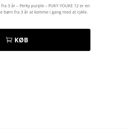
 fra 3 år – Perky purple – PUKY YOUKE 12 er en
re børn fra 3 år at komme i gang med at cykle.
KØB