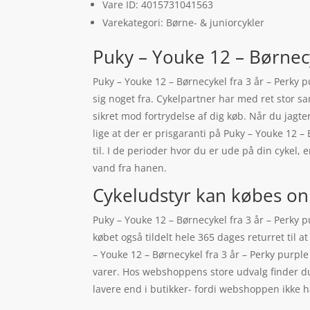
Vare ID: 4015731041563
Varekategori: Børne- & juniorcykler
Puky – Youke 12 – Børnecy
Puky – Youke 12 – Børnecykel fra 3 år – Perky p
sig noget fra. Cykelpartner har med ret stor s
sikret mod fortrydelse af dig køb. Når du jagte
lige at der er prisgaranti på Puky – Youke 12
til. I de perioder hvor du er ude på din cykel
vand fra hanen.
Cykeludstyr kan købes on
Puky – Youke 12 – Børnecykel fra 3 år – Perky p
købet også tildelt hele 365 dages returret til 
– Youke 12 – Børnecykel fra 3 år – Perky purpl
varer. Hos webshoppens store udvalg finder du 
lavere end i butikker- fordi webshoppen ikke har