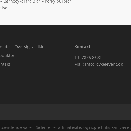
– Børnecykel fra 3 år – Perky purple”
else.
rside
Oversigt artikler
Kontakt
odukter
Tlf: 7876 8672
ntakt
Mail:
info@cykelevent.dk
ndende varer. Siden er et affiiliatesite, og nogle links kan være a