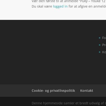
Vær den første til at anmelde “Puky – Youke 12 
Du skal være
logged in
for at afgive en anmeld
Fo
Pr
Ko
Cookie- og privatlivspolitik
Kontakt
Denne hjemmeside samler et bredt udvalg af spæ