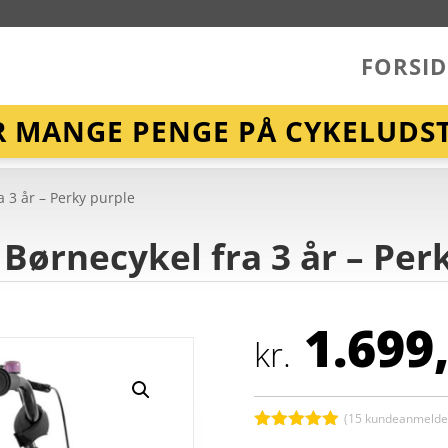
FORSID
R MANGE PENGE PÅ CYKELUDST
a 3 år – Perky purple
 Børnecykel fra 3 år – Per
1.699
kr.
(
15
kundeanmeldel
Bedømt