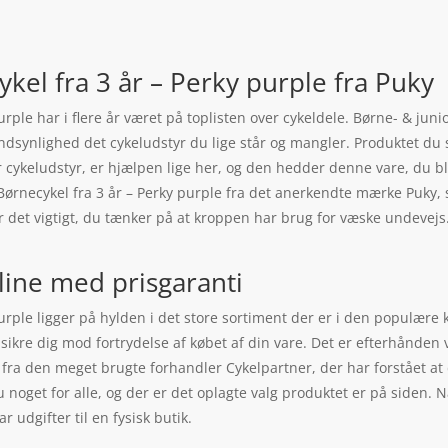
kel fra 3 år – Perky purple fra Puky
urple har i flere år været på toplisten over cykeldele. Børne- & jun
andsynlighed det cykeludstyr du lige står og mangler. Produktet du
r cykeludstyr, er hjælpen lige her, og den hedder denne vare, du bli
 – Børnecykel fra 3 år – Perky purple fra det anerkendte mærke Puk
, er det vigtigt, du tænker på at kroppen har brug for væske undeve
line med prisgaranti
urple ligger på hylden i det store sortiment der er i den populære 
at sikre dig mod fortrydelse af købet af din vare. Det er efterhånde
e fra den meget brugte forhandler Cykelpartner, der har forstået 
noget for alle, og der er det oplagte valg produktet er på siden. 
 udgifter til en fysisk butik.