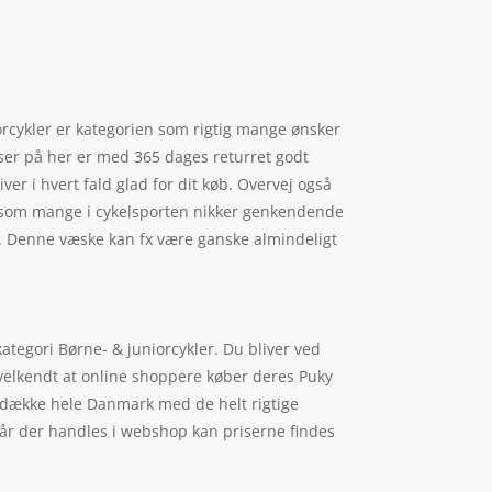
iorcykler er kategorien som rigtig mange ønsker
 ser på her er med 365 dages returret godt
ver i hvert fald glad for dit køb. Overvej også
y, som mange i cykelsporten nikker genkendende
js. Denne væske kan fx være ganske almindeligt
kategori Børne- & juniorcykler. Du bliver ved
n velkendt at online shoppere køber deres Puky
at dække hele Danmark med de helt rigtige
Når der handles i webshop kan priserne findes