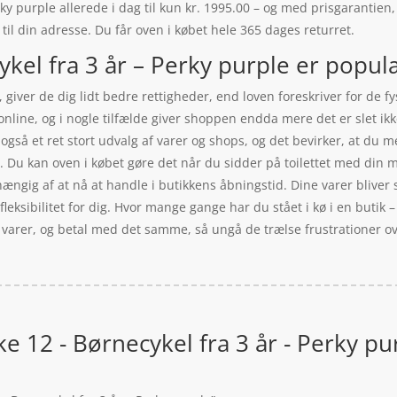
ky purple allerede i dag til kun kr. 1995.00 – og med prisgarantien, 
 til din adresse. Du får oven i købet hele 365 dages returret.
kel fra 3 år – Perky purple er populæ
 giver de dig lidt bedre rettigheder, end loven foreskriver for de f
nline, og i nogle tilfælde giver shoppen endda mere det er slet ikke
også et ret stort udvalg af varer og shops, og det bevirker, at du m
 Du kan oven i købet gøre det når du sidder på toilettet med din mo
ængig af at nå at handle i butikkens åbningstid. Dine varer bliver s
fleksibilitet for dig. Hvor mange gange har du stået i kø i en butik 
 varer, og betal med det samme, så ungå de trælse frustrationer over
e 12 - Børnecykel fra 3 år - Perky pu