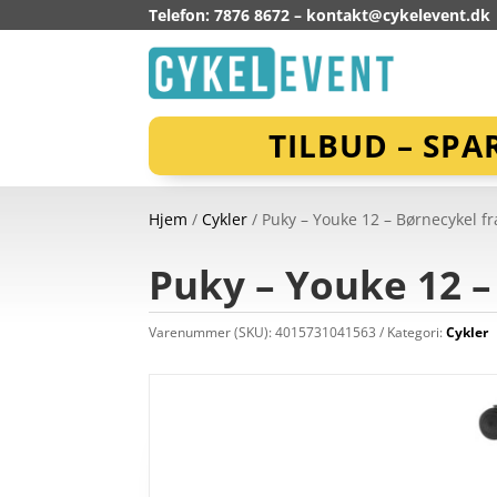
Telefon: 7876 8672 –
kontakt@cykelevent.dk
TILBUD – SPA
Hjem
/
Cykler
/ Puky – Youke 12 – Børnecykel fr
Puky – Youke 12 –
Varenummer (SKU):
4015731041563
Kategori:
Cykler