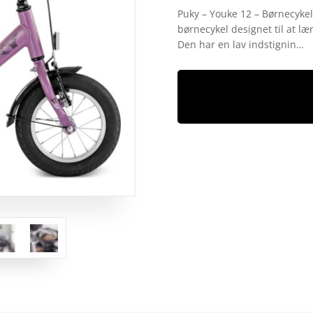
som
4.9
Puky – Youke 12 – Børnecykel
ud af 5
børnecykel designet til at læ
baseret på
kundebedøm
Den har en lav indstignin…
melser