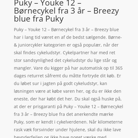
Puky – Youke 12 –
Børnecykel fra 3 år – Breezy
blue fra Puky
Puky – Youke 12 – Børnecykel fra 3 år – Breezy blue
har i lang tid været en af de bedst sælgende. Børne-
& juniorcykler kategorien er også populær, når der
skal findes cykeludstyr. Cykelpartner har med ret
stor sandsynlighed det cykeludstyr du lige står og
mangler. Vare du kigger på har automatisk op til 365
dages returret såfremt du måtte fortryde dit køb. Er
du løbet sur i jagten på godt cykeludstyr, kan
løsningen være at købe varen her, og du er ikke den
eneste, der har købt det her. Du skal også huske på,
at der er prisgaranti på Puky – Youke 12 – Børnecykel
fra 3 år – Breezy blue fra det anerkendte mærke
Puky, som er kendt i cykelverdenen. Når kilometerne
rask væk forsvinder under hjulene, skal du ikke lave
beynderfejlen og ikke have noget væske med.