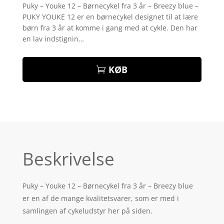
som
4.1
Puky – Youke 12 – Børnecykel fra 3 år – Breezy blue –
ud af 5
PUKY YOUKE 12 er en børnecykel designet til at lære
baseret
på
børn fra 3 år at komme i gang med at cykle. Den har
kundebedø
en lav indstignin…
mmelser
KØB
Beskrivelse
Puky – Youke 12 – Børnecykel fra 3 år – Breezy blue
er en af de mange kvalitetsvarer, som er med i
samlingen af cykeludstyr her på siden.