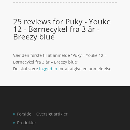
25 reviews for
Puky - Youke
12 - Børnecykel fra 3 år -
Breezy blue
Vær den første til at anmelde “Puky – Youke 12 –
Børnecykel fra 3 år – Breezy blue”
Du skal være
logged in
for at afgive en anmeldelse.
Forside
Oversigt artikler
Produkter