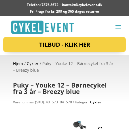
Telefon: 7876 8672 –
kontakt@cykelevent.dk
Fri Fragt fra kr. 299 og 365 dages returret
TILBUD - KLIK HER
Hjem
/
Cykler
/ Puky – Youke 12 – Børnecykel fra 3 år
– Breezy blue
Puky – Youke 12 – Børnecykel
fra 3 år – Breezy blue
Varenummer (SKU):
4015731041570
Kategori:
Cykler