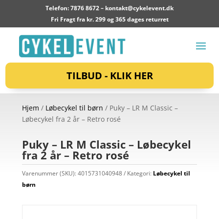
Telefon: 7876 8672 –
kontakt@cykelevent.dk
Fri Fragt fra kr. 299 og 365 dages returret
TILBUD - KLIK HER
Hjem
/
Løbecykel til børn
/ Puky – LR M Classic –
Løbecykel fra 2 år – Retro rosé
Puky – LR M Classic – Løbecykel
fra 2 år – Retro rosé
Varenummer (SKU):
4015731040948
Kategori:
Løbecykel til
børn