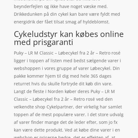
beynderfejlen og ikke have noget væske med.
Drikkedunken på din cykel kan bare være fyldt med
energidrik der fået tilsat smag af hyldeblomst.
Cykeludstyr kan købes online
med prisgaranti
Puky – LR M Classic – Løbecykel fra 2 år – Retro rosé
ligger i toppen af listen med bedst sælgende varer i
webshoppen i vores gruppe af varer Løbecykel. Din
pakke kommer hjem til dig med hele 365 dages
returret hvis du skulle fortryde dit køb din vare.
Langt de fleste i Norden køber deres Puky – LR M
Classic – Løbecykel fra 2 år – Retro rosé ved den
velkendte shop Cykelpartner, der virkelig har samlet
toppen af de mest populære varer. I det store udvalg
af varer finder mange det de leder efter, som jo fx
kan være dette produkt. Ved at købe dine varer i en
webshop er priserne bedre- det er effekten af, at