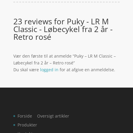
23 reviews for
Puky - LR M
Classic - Løbecykel fra 2 år -
Retro rosé
Vær den første til at anmelde “Puky – LR M Classic –
Løbecykel fra 2 år – Retro rosé”
Du skal være
logged in
for at afgive en anmeldelse.
Forside
Oversigt artikler
Produkter