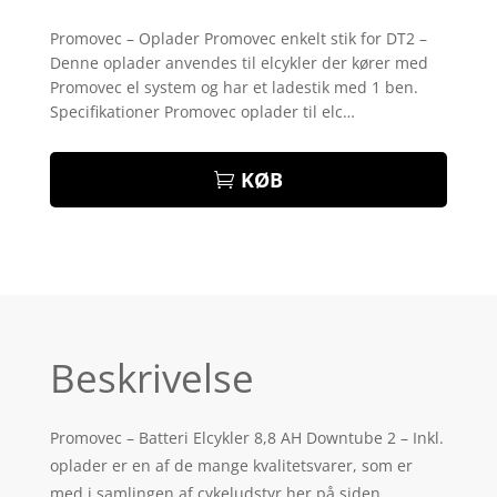
Bedømt
som
4.7
Promovec – Oplader Promovec enkelt stik for DT2 –
ud af 5
Denne oplader anvendes til elcykler der kører med
baseret på
kundebedø
Promovec el system og har et ladestik med 1 ben.
mmelser
Specifikationer Promovec oplader til elc…
KØB
Beskrivelse
Promovec – Batteri Elcykler 8,8 AH Downtube 2 – Inkl.
oplader er en af de mange kvalitetsvarer, som er
med i samlingen af cykeludstyr her på siden.