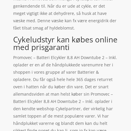
genkendende til. Når du er ude at cykle, er det
meget vigtigt ikke at dehydrere, så husk at have
væske med. Denne væske kan fx være energidrik der
fået tilsat smag af hyldeblomst.
Cykeludstyr kan købes online
med prisgaranti
Promovec – Batteri Elcykler 8,8 AH Downtube 2 – Inkl.
oplader er en af de håndplukkede varenumre her i
shoppen i vores gruppe af varer Batterier &
opladere. Du får også hele hele 365 dages returret
oven i hatten når du køber din vare. Det er snart
allemandsviden at man helst køber sin Promovec –
Batteri Elcykler 8,8 AH Downtube 2 – Inkl. oplader i
den kendte webshop Cykelpartner, der virkelig har
samlet toppen af de mest populære varer. Vi har
håndplukket varerne og blandt dem kan du helt
sikkert finde noget du kan li, som jo fx kan være