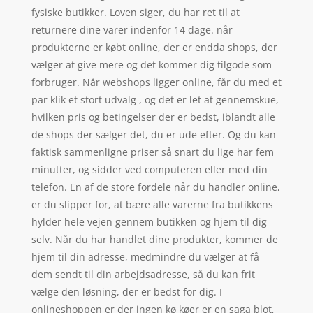
fysiske butikker. Loven siger, du har ret til at
returnere dine varer indenfor 14 dage. når
produkterne er købt online, der er endda shops, der
vælger at give mere og det kommer dig tilgode som
forbruger. Når webshops ligger online, får du med et
par klik et stort udvalg , og det er let at gennemskue,
hvilken pris og betingelser der er bedst, iblandt alle
de shops der sælger det, du er ude efter. Og du kan
faktisk sammenligne priser så snart du lige har fem
minutter, og sidder ved computeren eller med din
telefon. En af de store fordele når du handler online,
er du slipper for, at bære alle varerne fra butikkens
hylder hele vejen gennem butikken og hjem til dig
selv. Når du har handlet dine produkter, kommer de
hjem til din adresse, medmindre du vælger at få
dem sendt til din arbejdsadresse, så du kan frit
vælge den løsning, der er bedst for dig. I
onlineshoppen er der ingen kø køer er en saga blot,