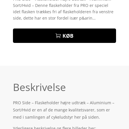
Sort/Hvid – Denne flaskeholder fra PRO er speciel
idet flasken trækkes fri af flaskeholderen fra venstre
side, dette har en stor fordel især p&arin…
KØB
Beskrivelse
PRO Side – Flaskeholder højre udtræk – Aluminium –
Sort/Hvid er en af de mange kvalitetsvarer, som er
med i samlingen af cykeludstyr her på siden.
Yderligere beskrivelse og flere billeder her: