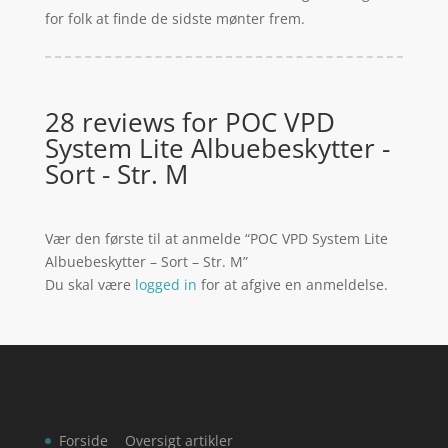
for folk at finde de sidste mønter frem.
28 reviews for
POC VPD
System Lite Albuebeskytter -
Sort - Str. M
Vær den første til at anmelde “POC VPD System Lite
Albuebeskytter – Sort – Str. M”
Du skal være
logged in
for at afgive en anmeldelse.
Forside
Oversigt artikler