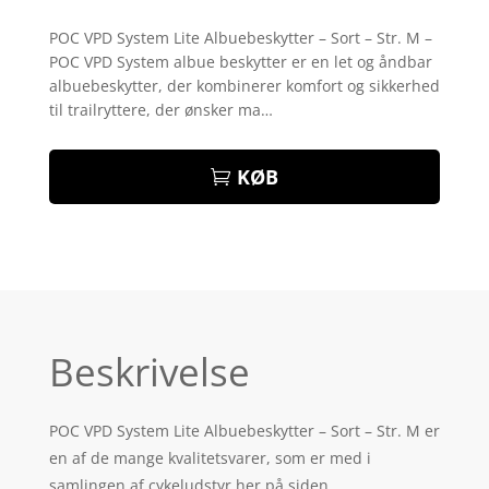
Bedømt
som
4.1
POC VPD System Lite Albuebeskytter – Sort – Str. M –
ud af 5
POC VPD System albue beskytter er en let og åndbar
baseret
på
albuebeskytter, der kombinerer komfort og sikkerhed
kundebedø
til trailryttere, der ønsker ma…
mmelser
KØB
Beskrivelse
POC VPD System Lite Albuebeskytter – Sort – Str. M er
en af de mange kvalitetsvarer, som er med i
samlingen af cykeludstyr her på siden.