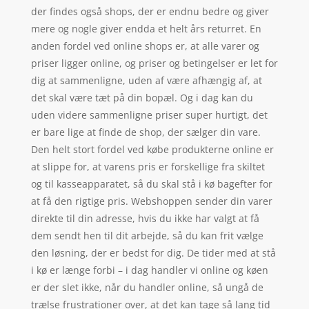
der findes også shops, der er endnu bedre og giver
mere og nogle giver endda et helt års returret. En
anden fordel ved online shops er, at alle varer og
priser ligger online, og priser og betingelser er let for
dig at sammenligne, uden af være afhængig af, at
det skal være tæt på din bopæl. Og i dag kan du
uden videre sammenligne priser super hurtigt, det
er bare lige at finde de shop, der sælger din vare.
Den helt stort fordel ved købe produkterne online er
at slippe for, at varens pris er forskellige fra skiltet
og til kasseapparatet, så du skal stå i kø bagefter for
at få den rigtige pris. Webshoppen sender din varer
direkte til din adresse, hvis du ikke har valgt at få
dem sendt hen til dit arbejde, så du kan frit vælge
den løsning, der er bedst for dig. De tider med at stå
i kø er længe forbi – i dag handler vi online og køen
er der slet ikke, når du handler online, så ungå de
trælse frustrationer over, at det kan tage så lang tid