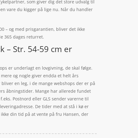
elpartner, som giver dig det store udvalg til
den vare du kigger på lige nu. Når du handler
00 – og med prisgarantien, bliver det ikke
ele 365 dages returret.
 – Str. 54-59 cm er
ps er underlagt en lovgivning, de skal følge.
 mere og nogle giver endda et helt års
er bliver en leg, i de mange webshops der er på
ers åbningstider. Mange har allerede fundet
 f.eks. Postnord eller GLS sender varerne til
everingadresse. De tider med at stå i kø er
 ikke din tid på at vente på fru Hansen, der