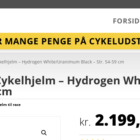
FORSID
R MANGE PENGE PÅ CYKELUDST
ykelhjelm – Hydrogen White/Uranimum Black – Str. 54-59 cm
 Cykelhjelm – Hydrogen 
 cm
elm til race
2.199
kr.