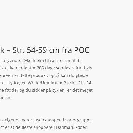
 – Str. 54-59 cm fra POC
sælgende. Cykelhjelm til race er en af de
ktet kan indenfor 365 dage sendes retur, hvis
l i kurven er dette produkt, og så kan du glæde
elm – Hydrogen White/Uranimum Black – Str. 54-
ne fødder og du sidder på cyklen, er det meget
pelsin.
st sælgende varer i webshoppen i vores gruppe
act er at de fleste shoppere i Danmark køber