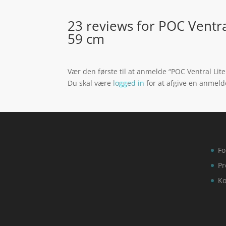
23 reviews for
POC Ventra
59 cm
Vær den første til at anmelde “POC Ventral Li
Du skal være
logged in
for at afgive en anmeld
Fo
Pr
Ko