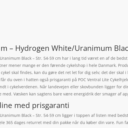
elm – Hydrogen White/Uranimum Black
ranimum Black – Str. 54-59 cm har i lang tid været en af de bedst 
rtner mener mange er den førende cykelshop i hele Danmark. Produ
n cykel skal findes, kan du gøre det ret let for dig selv; det der ska
 får du oven i hatten også prisgaranti på POC Ventral Lite Cykelhj
t i cykelverdenen. Når landevejen eller skovbunden ligger for di
ske med. Væsken kan sagtens bare være energidrik der smager af ap
line med prisgaranti
Uranimum Black – Str. 54-59 cm ligger i toppen af listen med bed
 hele 365 dages returret med din pakke når du køber din vare. Fun f