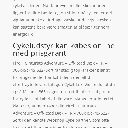
cykelverdenen. Når landevejen eller skovbunden
ligger for dine fødder og du sidder på cyklen, er det
vigtigt at huske at indtage væske undevejs. Væsken
kan sagtens bare være smagen af blåbær gennem
energidrik.
Cykeludstyr kan købes online
med prisgaranti
Pirelli Cinturato Adventure – Off-Road Dæk – TR –
700x45c (45-622) Sort får stadig topkarakter blandt
forbrugerne der har købt den i den altid
eftertragtede varekategori Cykeldæk. Vidste du, at du
også får hele 365 dages returret til at sikre dig mod
fortrydelse af købet af din vare. Mange er udmærket
klar over, at man køber din Pirelli Cinturato
Adventure – Off-Road Dæk – TR – 700x45c (45-622)
Sort i den kendte webshop Cykelpartner, som ofte
har gode tilbud og sørger for du sparer gode penge.