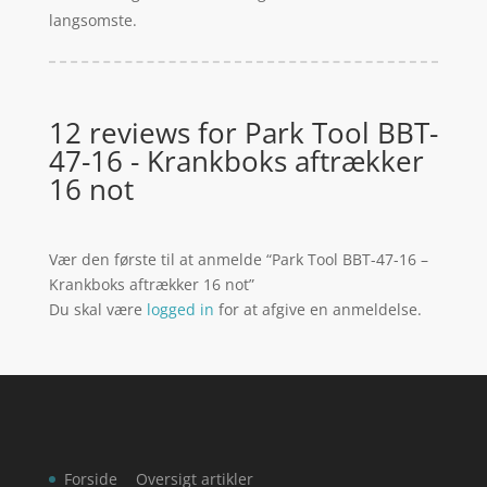
langsomste.
12 reviews for
Park Tool BBT-
47-16 - Krankboks aftrækker
16 not
Vær den første til at anmelde “Park Tool BBT-47-16 –
Krankboks aftrækker 16 not”
Du skal være
logged in
for at afgive en anmeldelse.
Forside
Oversigt artikler