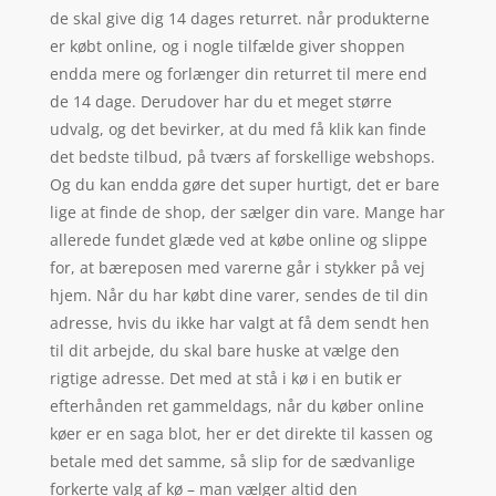
de skal give dig 14 dages returret. når produkterne
er købt online, og i nogle tilfælde giver shoppen
endda mere og forlænger din returret til mere end
de 14 dage. Derudover har du et meget større
udvalg, og det bevirker, at du med få klik kan finde
det bedste tilbud, på tværs af forskellige webshops.
Og du kan endda gøre det super hurtigt, det er bare
lige at finde de shop, der sælger din vare. Mange har
allerede fundet glæde ved at købe online og slippe
for, at bæreposen med varerne går i stykker på vej
hjem. Når du har købt dine varer, sendes de til din
adresse, hvis du ikke har valgt at få dem sendt hen
til dit arbejde, du skal bare huske at vælge den
rigtige adresse. Det med at stå i kø i en butik er
efterhånden ret gammeldags, når du køber online
køer er en saga blot, her er det direkte til kassen og
betale med det samme, så slip for de sædvanlige
forkerte valg af kø – man vælger altid den