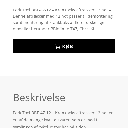
Bedømt
som
4
Park Tool BBT-47-12 – Krankboks aftrækker 12 not –
ud af 5
Denne aftrækker med 12 not passer til demontering
baseret
på
samt montering af krankboks af flere forskellige
kundebed
modeller herunder BBInfinite T47, Chris Ki…
ømmelse
r
KØB
Beskrivelse
Park Tool BBT-47-12 – Krankboks aftrækker 12 not er
en af de mange kvalitetsvarer, som er med i
samlingen af cykeludstyr her på siden.