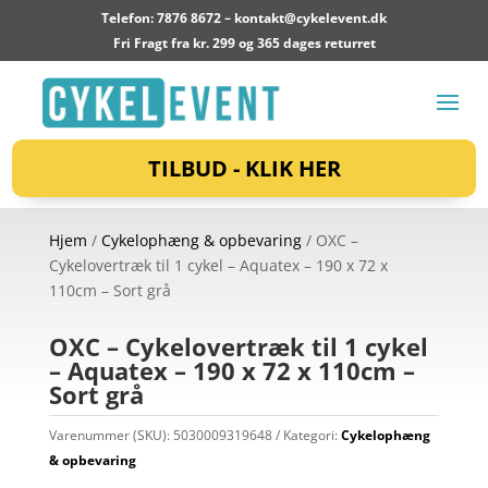
Telefon: 7876 8672 –
kontakt@cykelevent.dk
Fri Fragt fra kr. 299 og 365 dages returret
TILBUD - KLIK HER
Hjem
/
Cykelophæng & opbevaring
/ OXC –
Cykelovertræk til 1 cykel – Aquatex – 190 x 72 x
110cm – Sort grå
OXC – Cykelovertræk til 1 cykel
– Aquatex – 190 x 72 x 110cm –
Sort grå
Varenummer (SKU):
5030009319648
Kategori:
Cykelophæng
& opbevaring