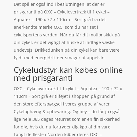
Det spiller også ind i beslutningen, at der er
prisgaranti på OXC – Cykelovertræk til 1 cykel –
Aquatex – 190 x 72 x 110cm – Sort grå fra det
anerkendte mærke OXC, som du har set i
cykelsportens verden. Når du får dit motionskick på
din cykel, er det vigtigt at huske at indtage væske
undevejs. Drikkedunken på din cykel kan bare være
fyldt med energidrik der smager af appelsin.
Cykeludstyr kan købes online
med prisgaranti
OXC – Cykelovertræk til 1 cykel – Aquatex – 190 x 72 x
110cm – Sort grå er tilføjet i shoppen på grund af
den store efterspørgsel i vores gruppe af varer
Cykelophæng & opbevaring. Og hey – du får jo også
lige hele 365 dages returret som er en fin sikkerhed
for dig, hvis du nu fortryder dig køb af din vare.
Langt de fleste i Norden køber deres OXC –