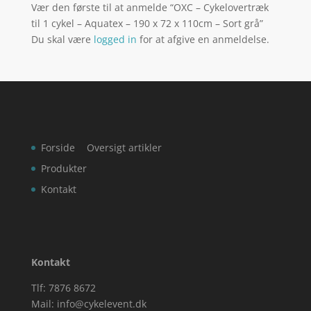
Vær den første til at anmelde “OXC – Cykelovertræk
til 1 cykel – Aquatex – 190 x 72 x 110cm – Sort grå”
Du skal være
logged in
for at afgive en anmeldelse.
Forside
Oversigt artikler
Produkter
Kontakt
Kontakt
Tlf: 7876 8672
Mail:
info@cykelevent.dk