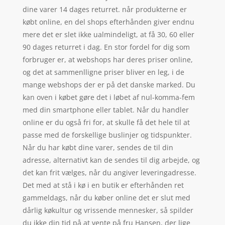
dine varer 14 dages returret. når produkterne er
købt online, en del shops efterhånden giver endnu
mere det er slet ikke ualmindeligt, at få 30, 60 eller
90 dages returret i dag. En stor fordel for dig som
forbruger er, at webshops har deres priser online,
og det at sammenlligne priser bliver en leg, i de
mange webshops der er på det danske marked. Du
kan oven i købet gøre det i løbet af nul-komma-fem
med din smartphone eller tablet. Når du handler
online er du også fri for, at skulle få det hele til at
passe med de forskellige buslinjer og tidspunkter.
Når du har købt dine varer, sendes de til din
adresse, alternativt kan de sendes til dig arbejde, og
det kan frit vælges, når du angiver leveringadresse.
Det med at stå i kø i en butik er efterhånden ret
gammeldags, når du køber online det er slut med
dårlig køkultur og vrissende mennesker, så spilder
du ikke din tid på at vente på fru Hansen, der lige