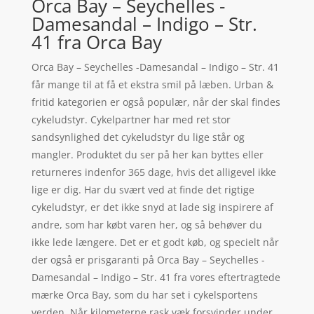
Orca Bay – Seychelles -
Damesandal – Indigo – Str.
41 fra Orca Bay
Orca Bay – Seychelles -Damesandal – Indigo – Str. 41
får mange til at få et ekstra smil på læben. Urban &
fritid kategorien er også populær, når der skal findes
cykeludstyr. Cykelpartner har med ret stor
sandsynlighed det cykeludstyr du lige står og
mangler. Produktet du ser på her kan byttes eller
returneres indenfor 365 dage, hvis det alligevel ikke
lige er dig. Har du svært ved at finde det rigtige
cykeludstyr, er det ikke snyd at lade sig inspirere af
andre, som har købt varen her, og så behøver du
ikke lede længere. Det er et godt køb, og specielt når
der også er prisgaranti på Orca Bay – Seychelles -
Damesandal – Indigo – Str. 41 fra vores eftertragtede
mærke Orca Bay, som du har set i cykelsportens
verden. Når kilometerne rask væk forsvinder under