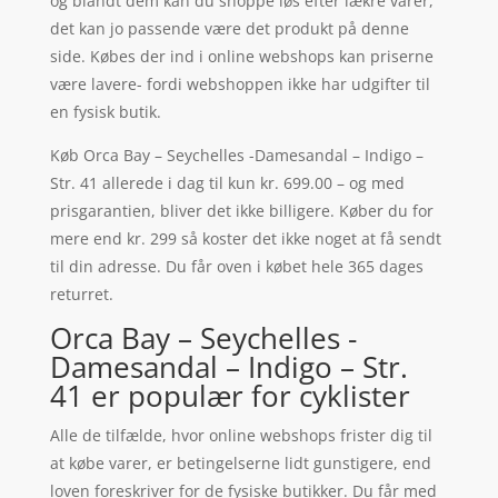
og blandt dem kan du shoppe løs efter lækre varer,
det kan jo passende være det produkt på denne
side. Købes der ind i online webshops kan priserne
være lavere- fordi webshoppen ikke har udgifter til
en fysisk butik.
Køb Orca Bay – Seychelles -Damesandal – Indigo –
Str. 41 allerede i dag til kun kr. 699.00 – og med
prisgarantien, bliver det ikke billigere. Køber du for
mere end kr. 299 så koster det ikke noget at få sendt
til din adresse. Du får oven i købet hele 365 dages
returret.
Orca Bay – Seychelles -
Damesandal – Indigo – Str.
41 er populær for cyklister
Alle de tilfælde, hvor online webshops frister dig til
at købe varer, er betingelserne lidt gunstigere, end
loven foreskriver for de fysiske butikker. Du får med