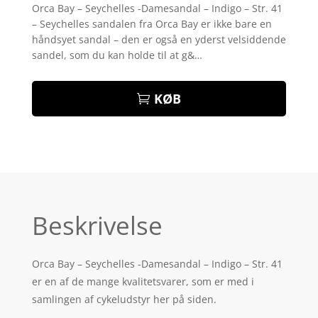
som
5
ud
Orca Bay – Seychelles -Damesandal – Indigo – Str. 41
af 5
– Seychelles sandalen fra Orca Bay er ikke bare en
baseret på
kundebedøm
håndsyet sandal – den er også en yderst velsiddende
melser
sandel, som du kan holde til at g&…
KØB
Beskrivelse
Orca Bay – Seychelles -Damesandal – Indigo – Str. 41
er en af de mange kvalitetsvarer, som er med i
samlingen af cykeludstyr her på siden.