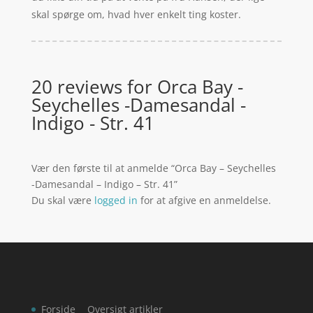
skal spørge om, hvad hver enkelt ting koster.
20 reviews for
Orca Bay -
Seychelles -Damesandal -
Indigo - Str. 41
Vær den første til at anmelde “Orca Bay – Seychelles
-Damesandal – Indigo – Str. 41”
Du skal være
logged in
for at afgive en anmeldelse.
Forside
Oversigt artikler