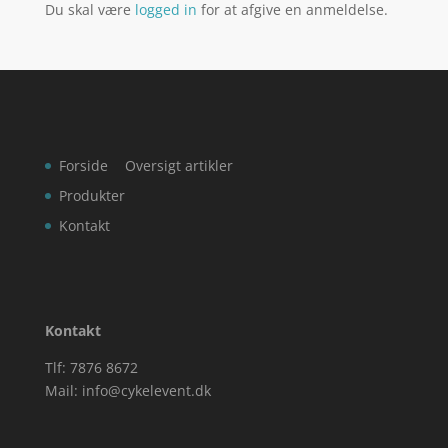
Du skal være
logged in
for at afgive en anmeldelse.
Forside
Oversigt artikler
Produkter
Kontakt
Kontakt
Tlf: 7876 8672
Mail:
info@cykelevent.dk