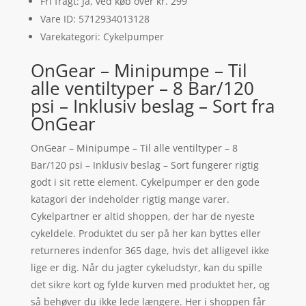
Fri fragt: Ja, ved køb over kr. 299
Vare ID: 5712934013128
Varekategori: Cykelpumper
OnGear – Minipumpe – Til
alle ventiltyper – 8 Bar/120
psi – Inklusiv beslag – Sort fra
OnGear
OnGear – Minipumpe – Til alle ventiltyper – 8
Bar/120 psi – Inklusiv beslag – Sort fungerer rigtig
godt i sit rette element. Cykelpumper er den gode
katagori der indeholder rigtig mange varer.
Cykelpartner er altid shoppen, der har de nyeste
cykeldele. Produktet du ser på her kan byttes eller
returneres indenfor 365 dage, hvis det alligevel ikke
lige er dig. Når du jagter cykeludstyr, kan du spille
det sikre kort og fylde kurven med produktet her, og
så behøver du ikke lede længere. Her i shoppen får