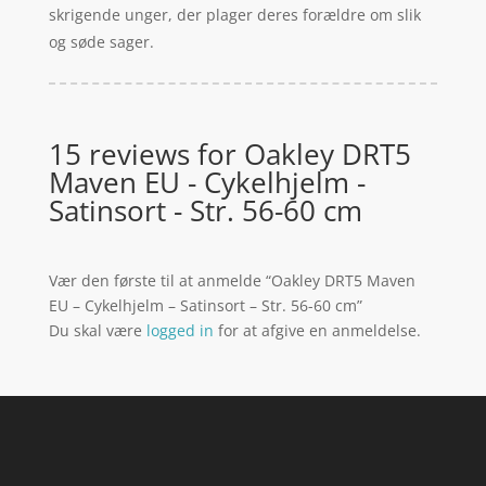
skrigende unger, der plager deres forældre om slik
og søde sager.
15 reviews for
Oakley DRT5
Maven EU - Cykelhjelm -
Satinsort - Str. 56-60 cm
Vær den første til at anmelde “Oakley DRT5 Maven
EU – Cykelhjelm – Satinsort – Str. 56-60 cm”
Du skal være
logged in
for at afgive en anmeldelse.