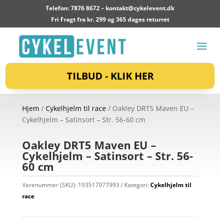
Telefon: 7876 8672 –
kontakt@cykelevent.dk
Fri Fragt fra kr. 299 og 365 dages returret
TILBUD - KLIK HER
Hjem
/
Cykelhjelm til race
/ Oakley DRT5 Maven EU –
Cykelhjelm – Satinsort – Str. 56-60 cm
Oakley DRT5 Maven EU –
Cykelhjelm – Satinsort – Str. 56-
60 cm
Varenummer (SKU):
193517977993
Kategori:
Cykelhjelm til
race